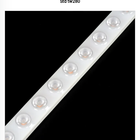
Std tw280