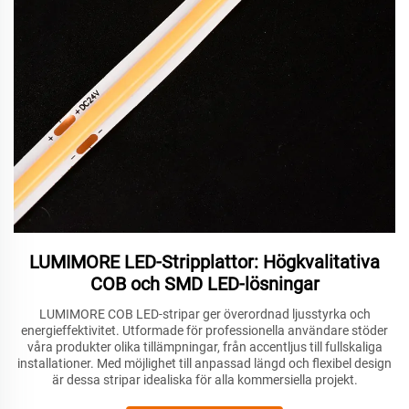
LUMIMORE LED-Stripplattor: Högkvalitativa
COB och SMD LED-lösningar
LUMIMORE COB LED-stripar ger överordnad ljusstyrka och
energieffektivitet. Utformade för professionella användare stöder
våra produkter olika tillämpningar, från accentljus till fullskaliga
installationer. Med möjlighet till anpassad längd och flexibel design
är dessa stripar idealiska för alla kommersiella projekt.