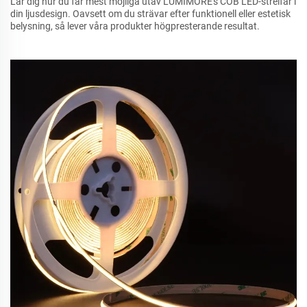
Lär dig hur du får mest möjliga utav LUMIMORE's COB LED-streifar i
din ljusdesign. Oavsett om du strävar efter funktionell eller estetisk
belysning, så lever våra produkter högpresterande resultat.