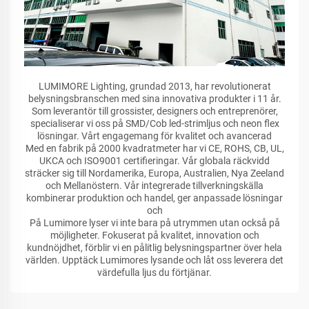
LUMIMORE Lighting, grundad 2013, har revolutionerat
belysningsbranschen med sina innovativa produkter i 11 år.
Som leverantör till grossister, designers och entreprenörer,
specialiserar vi oss på SMD/Cob led-strimljus och neon flex
lösningar. Vårt engagemang för kvalitet och avancerad
Med en fabrik på 2000 kvadratmeter har vi CE, ROHS, CB, UL,
UKCA och ISO9001 certifieringar. Vår globala räckvidd
sträcker sig till Nordamerika, Europa, Australien, Nya Zeeland
och Mellanöstern. Vår integrerade tillverkningskälla
kombinerar produktion och handel, ger anpassade lösningar
och
På Lumimore lyser vi inte bara på utrymmen utan också på
möjligheter. Fokuserat på kvalitet, innovation och
kundnöjdhet, förblir vi en pålitlig belysningspartner över hela
världen. Upptäck Lumimores lysande och låt oss leverera det
värdefulla ljus du förtjänar.