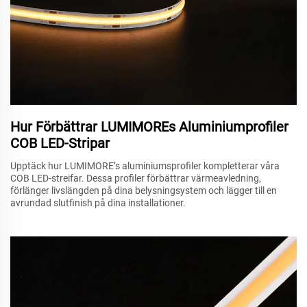
Hur Förbättrar LUMIMOREs Aluminiumprofiler
COB LED-Stripar
Upptäck hur LUMIMORE’s aluminiumsprofiler kompletterar våra
COB LED-streifar. Dessa profiler förbättrar värmeavledning,
förlänger livslängden på dina belysningsystem och lägger till en
avrundad slutfinish på dina installationer.