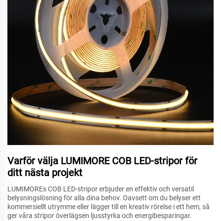
Varför välja LUMIMORE COB LED-stripor för
ditt nästa projekt
LUMIMOREs COB LED-stripor erbjuder en effektiv och versatil
belysningslösning för alla dina behov. Oavsett om du belyser ett
kommersiellt utrymme eller lägger till en kreativ rörelse i ett hem, så
ger våra stripor överlägsen ljusstyrka och energibesparingar.