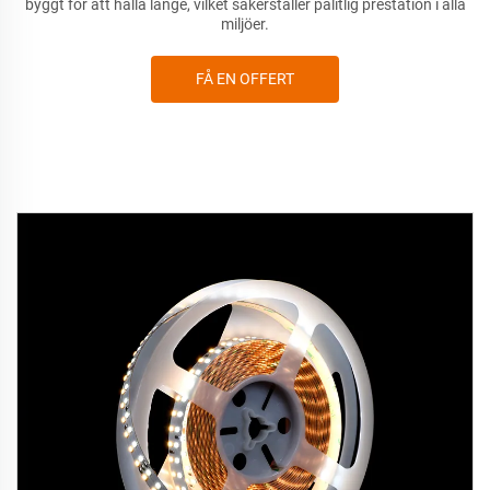
byggt för att hålla länge, vilket säkerställer pålitlig prestation i alla
miljöer.
FÅ EN OFFERT