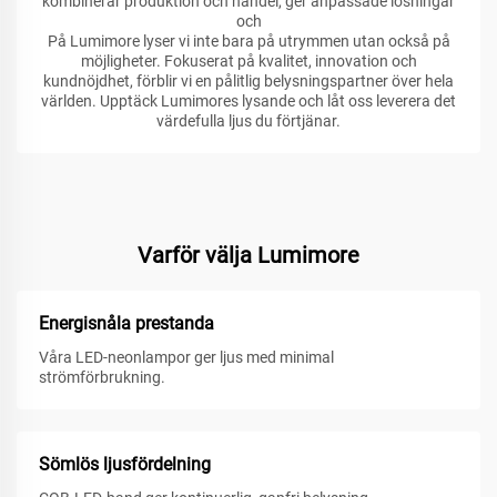
kombinerar produktion och handel, ger anpassade lösningar
och
På Lumimore lyser vi inte bara på utrymmen utan också på
möjligheter. Fokuserat på kvalitet, innovation och
kundnöjdhet, förblir vi en pålitlig belysningspartner över hela
världen. Upptäck Lumimores lysande och låt oss leverera det
värdefulla ljus du förtjänar.
Varför välja Lumimore
Energisnåla prestanda
Våra LED-neonlampor ger ljus med minimal
strömförbrukning.
Sömlös ljusfördelning