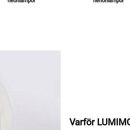
neonlampor
nenonlampor
Varför LUMIM