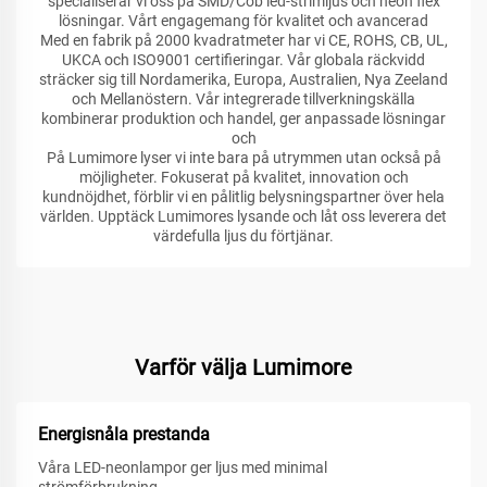
specialiserar vi oss på SMD/Cob led-strimljus och neon flex
lösningar. Vårt engagemang för kvalitet och avancerad
Med en fabrik på 2000 kvadratmeter har vi CE, ROHS, CB, UL,
UKCA och ISO9001 certifieringar. Vår globala räckvidd
sträcker sig till Nordamerika, Europa, Australien, Nya Zeeland
och Mellanöstern. Vår integrerade tillverkningskälla
kombinerar produktion och handel, ger anpassade lösningar
och
På Lumimore lyser vi inte bara på utrymmen utan också på
möjligheter. Fokuserat på kvalitet, innovation och
kundnöjdhet, förblir vi en pålitlig belysningspartner över hela
världen. Upptäck Lumimores lysande och låt oss leverera det
värdefulla ljus du förtjänar.
Varför välja Lumimore
Energisnåla prestanda
Våra LED-neonlampor ger ljus med minimal