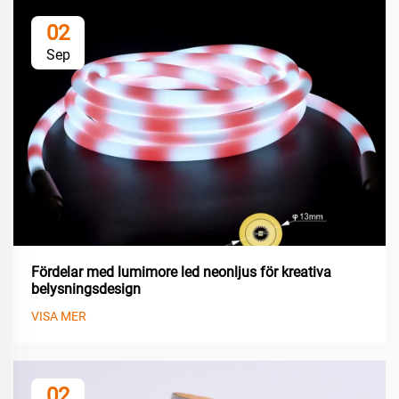
02
Sep
Fördelar med lumimore led neonljus för kreativa
belysningsdesign
VISA MER
02