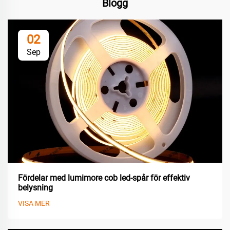
Blogg
02
Sep
Fördelar med lumimore cob led-spår för effektiv
belysning
VISA MER