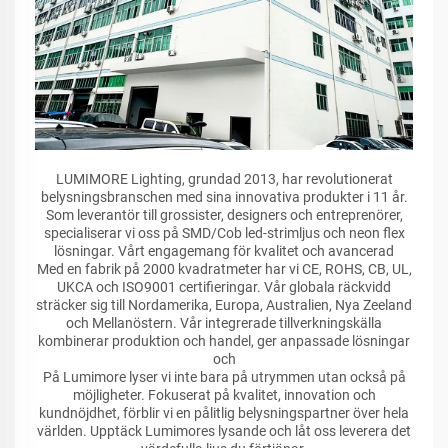
LUMIMORE Lighting, grundad 2013, har revolutionerat
belysningsbranschen med sina innovativa produkter i 11 år.
Som leverantör till grossister, designers och entreprenörer,
specialiserar vi oss på SMD/Cob led-strimljus och neon flex
lösningar. Vårt engagemang för kvalitet och avancerad
Med en fabrik på 2000 kvadratmeter har vi CE, ROHS, CB, UL,
UKCA och ISO9001 certifieringar. Vår globala räckvidd
sträcker sig till Nordamerika, Europa, Australien, Nya Zeeland
och Mellanöstern. Vår integrerade tillverkningskälla
kombinerar produktion och handel, ger anpassade lösningar
och
På Lumimore lyser vi inte bara på utrymmen utan också på
möjligheter. Fokuserat på kvalitet, innovation och
kundnöjdhet, förblir vi en pålitlig belysningspartner över hela
världen. Upptäck Lumimores lysande och låt oss leverera det