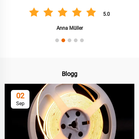
5.0
Anna Müller
Blogg
02
Sep