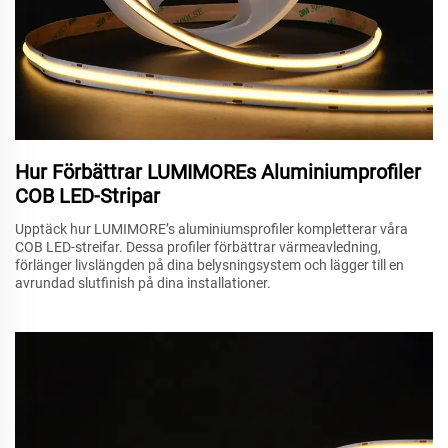
Hur Förbättrar LUMIMOREs Aluminiumprofiler
COB LED-Stripar
Upptäck hur LUMIMORE’s aluminiumsprofiler kompletterar våra
COB LED-streifar. Dessa profiler förbättrar värmeavledning,
förlänger livslängden på dina belysningsystem och lägger till en
avrundad slutfinish på dina installationer.