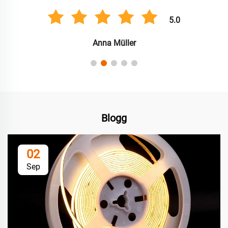
5.0
Anna Müller
Blogg
02
Sep