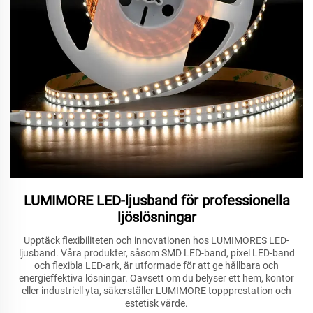
LUMIMORE LED-ljusband för professionella
ljöslösningar
Upptäck flexibiliteten och innovationen hos LUMIMORES LED-
ljusband. Våra produkter, såsom SMD LED-band, pixel LED-band
och flexibla LED-ark, är utformade för att ge hållbara och
energieffektiva lösningar. Oavsett om du belyser ett hem, kontor
eller industriell yta, säkerställer LUMIMORE toppprestation och
estetisk värde.