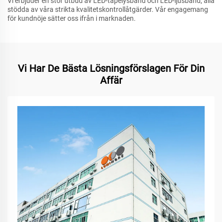
Vi erbjuder en stor utbud av LED-tapelysband och LED-ljusband, alla
stödda av våra strikta kvalitetskontrollåtgärder. Vår engagemang
för kundnöje sätter oss ifrån i marknaden.
Vi Har De Bästa Lösningsförslagen För Din
Affär