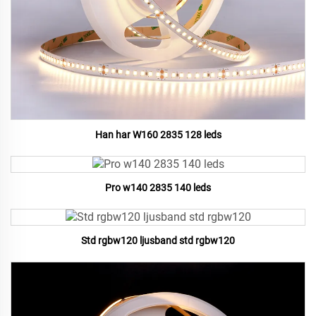
Han har W160 2835 128 leds
Pro w140 2835 140 leds
Std rgbw120 ljusband std rgbw120