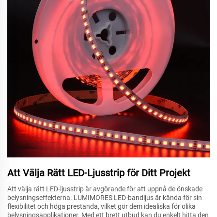
Att Välja Rätt LED-Ljusstrip för Ditt Projekt
Att välja rätt LED-ljusstrip är avgörande för att uppnå de önskade
belysningseffekterna. LUMIMORES LED-bandljus är kända för sin
flexibilitet och höga prestanda, vilket gör dem idealiska för olika
belysningsapplikationer. Med ett brett utbud kan du enkelt hitta den