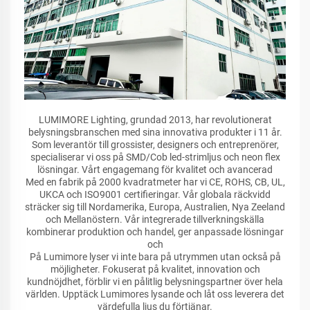
LUMIMORE Lighting, grundad 2013, har revolutionerat
belysningsbranschen med sina innovativa produkter i 11 år.
Som leverantör till grossister, designers och entreprenörer,
specialiserar vi oss på SMD/Cob led-strimljus och neon flex
lösningar. Vårt engagemang för kvalitet och avancerad
Med en fabrik på 2000 kvadratmeter har vi CE, ROHS, CB, UL,
UKCA och ISO9001 certifieringar. Vår globala räckvidd
sträcker sig till Nordamerika, Europa, Australien, Nya Zeeland
och Mellanöstern. Vår integrerade tillverkningskälla
kombinerar produktion och handel, ger anpassade lösningar
och
På Lumimore lyser vi inte bara på utrymmen utan också på
möjligheter. Fokuserat på kvalitet, innovation och
kundnöjdhet, förblir vi en pålitlig belysningspartner över hela
världen. Upptäck Lumimores lysande och låt oss leverera det
värdefulla ljus du förtjänar.