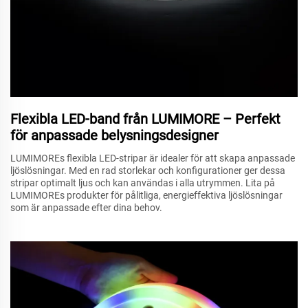
Flexibla LED-band från LUMIMORE – Perfekt
för anpassade belysningsdesigner
LUMIMOREs flexibla LED-stripar är idealer för att skapa anpassade
ljöslösningar. Med en rad storlekar och konfigurationer ger dessa
stripar optimalt ljus och kan användas i alla utrymmen. Lita på
LUMIMOREs produkter för pålitliga, energieffektiva ljöslösningar
som är anpassade efter dina behov.