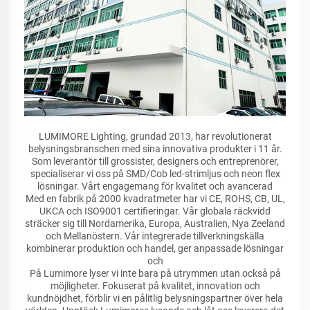
LUMIMORE Lighting, grundad 2013, har revolutionerat
belysningsbranschen med sina innovativa produkter i 11 år.
Som leverantör till grossister, designers och entreprenörer,
specialiserar vi oss på SMD/Cob led-strimljus och neon flex
lösningar. Vårt engagemang för kvalitet och avancerad
Med en fabrik på 2000 kvadratmeter har vi CE, ROHS, CB, UL,
UKCA och ISO9001 certifieringar. Vår globala räckvidd
sträcker sig till Nordamerika, Europa, Australien, Nya Zeeland
och Mellanöstern. Vår integrerade tillverkningskälla
kombinerar produktion och handel, ger anpassade lösningar
och
På Lumimore lyser vi inte bara på utrymmen utan också på
möjligheter. Fokuserat på kvalitet, innovation och
kundnöjdhet, förblir vi en pålitlig belysningspartner över hela