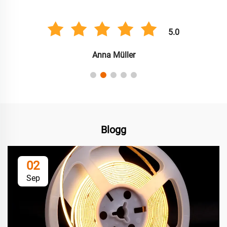
5.0
Anna Müller
Blogg
02
Sep