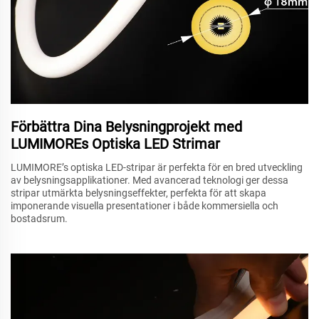
Förbättra Dina Belysningprojekt med
LUMIMOREs Optiska LED Strimar
LUMIMORE’s optiska LED-stripar är perfekta för en bred utveckling
av belysningsapplikationer. Med avancerad teknologi ger dessa
stripar utmärkta belysningseffekter, perfekta för att skapa
imponerande visuella presentationer i både kommersiella och
bostadsrum.