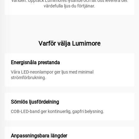
världen. Upptäck Lumimores lysande och låt oss leverera det
värdefulla ljus du förtjänar.
Varför välja Lumimore
Energisnåla prestanda
Våra LED-neonlampor ger ljus med minimal
strömförbrukning.
Sömlös ljusfördelning
COB-LED-band ger kontinuerlig, gapfri belysning.
Anpassningsbara längder