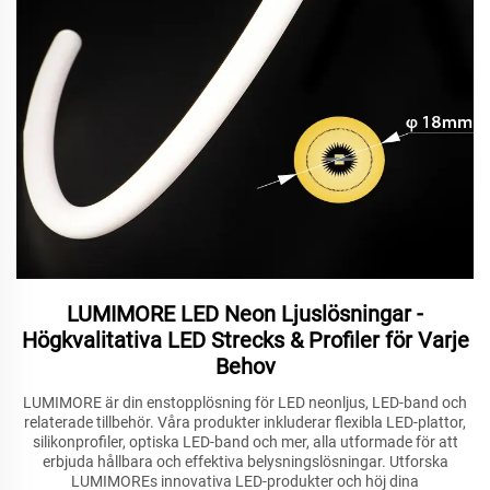
LUMIMORE LED Neon Ljuslösningar -
Högkvalitativa LED Strecks & Profiler för Varje
Behov
LUMIMORE är din enstopplösning för LED neonljus, LED-band och
relaterade tillbehör. Våra produkter inkluderar flexibla LED-plattor,
silikonprofiler, optiska LED-band och mer, alla utformade för att
erbjuda hållbara och effektiva belysningslösningar. Utforska
LUMIMOREs innovativa LED-produkter och höj dina