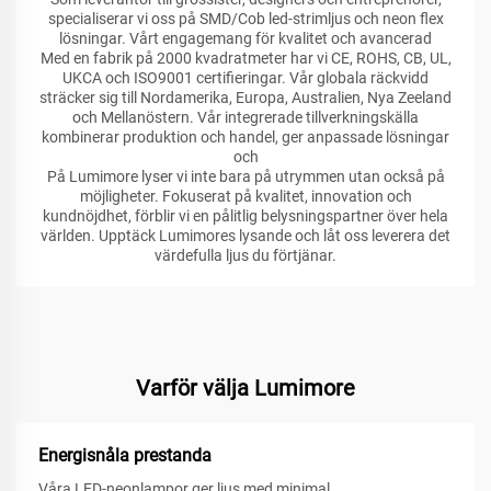
specialiserar vi oss på SMD/Cob led-strimljus och neon flex
lösningar. Vårt engagemang för kvalitet och avancerad
Med en fabrik på 2000 kvadratmeter har vi CE, ROHS, CB, UL,
UKCA och ISO9001 certifieringar. Vår globala räckvidd
sträcker sig till Nordamerika, Europa, Australien, Nya Zeeland
och Mellanöstern. Vår integrerade tillverkningskälla
kombinerar produktion och handel, ger anpassade lösningar
och
På Lumimore lyser vi inte bara på utrymmen utan också på
möjligheter. Fokuserat på kvalitet, innovation och
kundnöjdhet, förblir vi en pålitlig belysningspartner över hela
världen. Upptäck Lumimores lysande och låt oss leverera det
värdefulla ljus du förtjänar.
Varför välja Lumimore
Energisnåla prestanda
Våra LED-neonlampor ger ljus med minimal