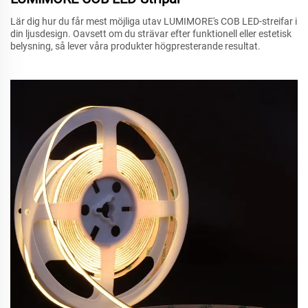
Lär dig hur du får mest möjliga utav LUMIMORE's COB LED-streifar i
din ljusdesign. Oavsett om du strävar efter funktionell eller estetisk
belysning, så lever våra produkter högpresterande resultat.