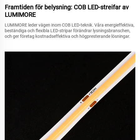
Framtiden för belysning: COB LED-streifar av
LUMIMORE
LUMIMORE leder vägen inom COB LED-teknik. Våra energieffektiva,
beständiga och flexibla LED-stripar förändrar lysningsbranschen,
och ger företag kostnadseffektiva och högpresterande lösningar.