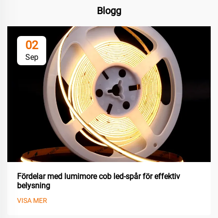
Blogg
02
Sep
Fördelar med lumimore cob led-spår för effektiv
belysning
VISA MER