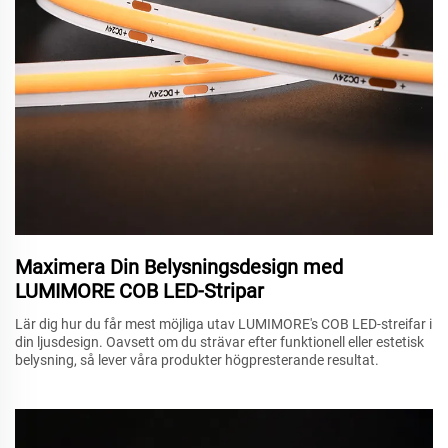
Maximera Din Belysningsdesign med
LUMIMORE COB LED-Stripar
Lär dig hur du får mest möjliga utav LUMIMORE's COB LED-streifar i
din ljusdesign. Oavsett om du strävar efter funktionell eller estetisk
belysning, så lever våra produkter högpresterande resultat.