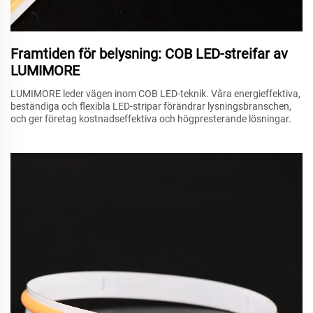
Framtiden för belysning: COB LED-streifar av
LUMIMORE
LUMIMORE leder vägen inom COB LED-teknik. Våra energieffektiva,
beständiga och flexibla LED-stripar förändrar lysningsbranschen,
och ger företag kostnadseffektiva och högpresterande lösningar.