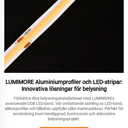
LUMIMORE Aluminiumprofiler och LED-stripar:
Innovativa lösningar för belysning
Förbättra dina belysningsinstallationer med LUMIMOREs
avancerade COB LED-band. Vår omfattande samling av LED-band,
silikonprofiler och tillbehör uppfyller olika marknadskrav. Perfekt för
användning inom hemliggnad, kontorsrum och dekorativa
belysningsprojekt.