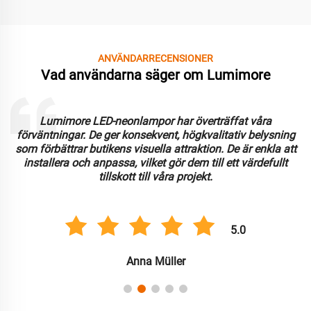
ANVÄNDARRECENSIONER
Vad användarna säger om Lumimore
Att arbeta med Lumimore har varit en fantastisk
upplevelse. LED-neonlamporna är hållbara och ger utmärkt
ljusstyrka. Vi uppskattar anpassningsförmågan och
användarvänligheten, vilket har effektiviserat
installationsprocessen för flera kommersiella tillämpningar.
5.0
Carlos González