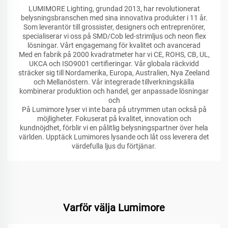
LUMIMORE Lighting, grundad 2013, har revolutionerat
belysningsbranschen med sina innovativa produkter i 11 år.
Som leverantör till grossister, designers och entreprenörer,
specialiserar vi oss på SMD/Cob led-strimljus och neon flex
lösningar. Vårt engagemang för kvalitet och avancerad
Med en fabrik på 2000 kvadratmeter har vi CE, ROHS, CB, UL,
UKCA och ISO9001 certifieringar. Vår globala räckvidd
sträcker sig till Nordamerika, Europa, Australien, Nya Zeeland
och Mellanöstern. Vår integrerade tillverkningskälla
kombinerar produktion och handel, ger anpassade lösningar
och
På Lumimore lyser vi inte bara på utrymmen utan också på
möjligheter. Fokuserat på kvalitet, innovation och
kundnöjdhet, förblir vi en pålitlig belysningspartner över hela
världen. Upptäck Lumimores lysande och låt oss leverera det
värdefulla ljus du förtjänar.
Varför välja Lumimore