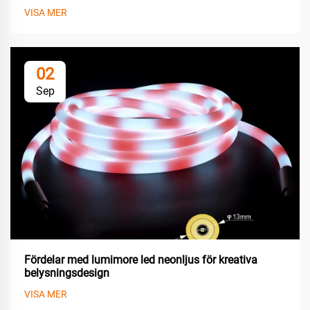
VISA MER
02
Sep
Fördelar med lumimore led neonljus för kreativa
belysningsdesign
VISA MER