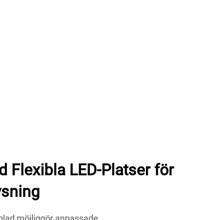
 Flexibla LED-Platser för
ysning
lad möjliggör anpassade