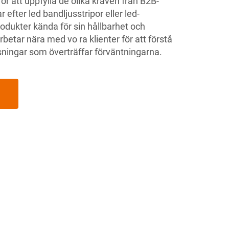
för att uppfylla de olika kraven från B2B-
 efter led bandljusstripor eller led-
rodukter kända för sin hållbarhet och
marbetar nära med vo
ra klienter för att förstå
sningar som överträffar förväntningarna.