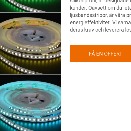
silikonprofil, är designade 
kunder. Oavsett om du letar
ljusbandsstripor, är våra p
energieffektivitet. Vi sa
deras krav och leverera lö
FÅ EN OFFERT