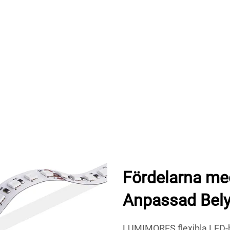
Fördelarna med
Anpassad Bel
LUMIMORES flexibla LED-b