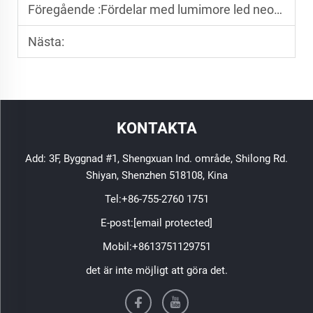
Föregående :
Fördelar med lumimore led neonljus för kreativa belysningsdesign
Nästa:
KONTAKTA
Add: 3F, Byggnad #1, Shengxuan Ind. område, Shilong Rd.
Shiyan, Shenzhen 518108, Kina
Tel:
+86-755-2760 1751
E-post:
[email protected]
Mobil:
+8613751129751
det är inte möjligt att göra det.