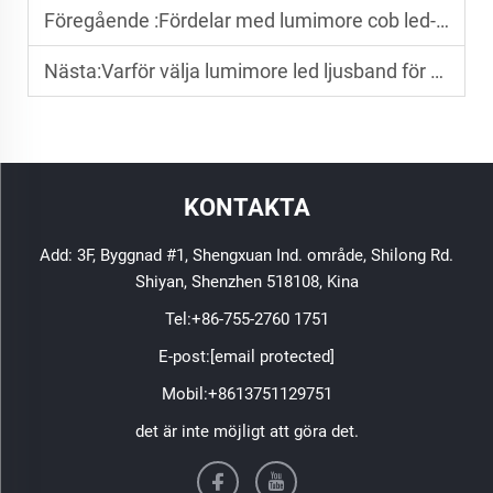
Föregående :
Fördelar med lumimore cob led-spår för effektiv belysning
Nästa:
Varför välja lumimore led ljusband för dina belysningsprojekt
KONTAKTA
Add: 3F, Byggnad #1, Shengxuan Ind. område, Shilong Rd.
Shiyan, Shenzhen 518108, Kina
Tel:
+86-755-2760 1751
E-post:
[email protected]
Mobil:
+8613751129751
det är inte möjligt att göra det.