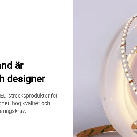
nd är
ch designer
ED-strecksprodukter för
het, hög kvalitet och
eringskrav.