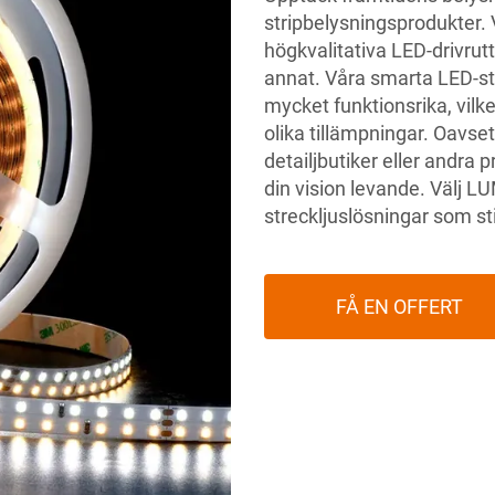
stripbelysningsprodukter.
högkvalitativa LED-drivrutt
annat. Våra smarta LED-str
mycket funktionsrika, vilk
olika tillämpningar. Oavset
detailjbutiker eller andra 
din vision levande. Välj
LU
streckljuslösningar som sti
FÅ EN OFFERT