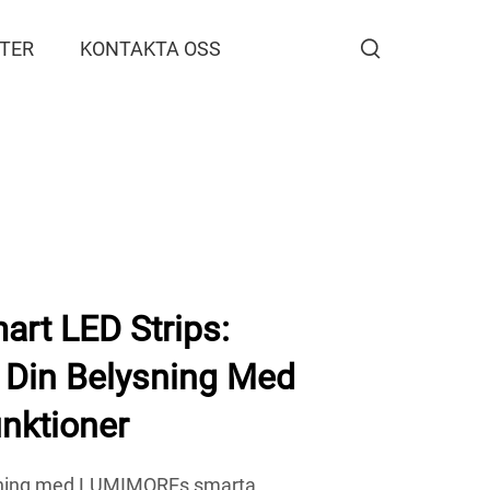
TER
KONTAKTA OSS
rt LED Strips:
r Din Belysning Med
nktioner
sning med LUMIMOREs smarta