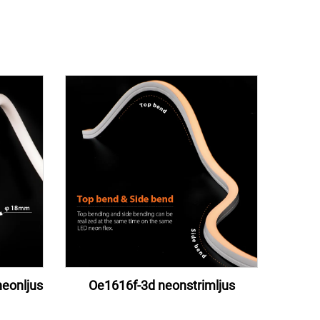
eonljus
Oe1616f-3d neonstrimljus