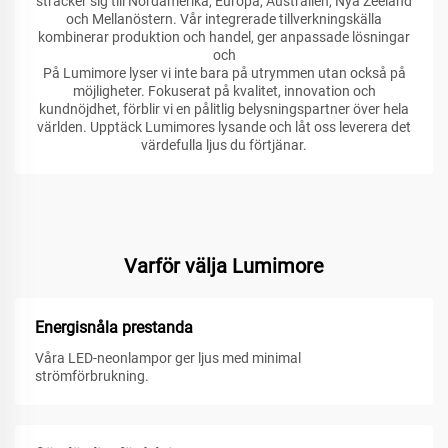
sträcker sig till Nordamerika, Europa, Australien, Nya Zeeland
och Mellanöstern. Vår integrerade tillverkningskälla
kombinerar produktion och handel, ger anpassade lösningar
och
På Lumimore lyser vi inte bara på utrymmen utan också på
möjligheter. Fokuserat på kvalitet, innovation och
kundnöjdhet, förblir vi en pålitlig belysningspartner över hela
världen. Upptäck Lumimores lysande och låt oss leverera det
värdefulla ljus du förtjänar.
Varför välja Lumimore
Energisnåla prestanda
Våra LED-neonlampor ger ljus med minimal
strömförbrukning.