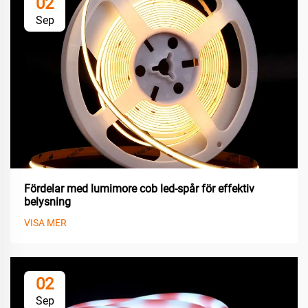
02
Sep
Fördelar med lumimore cob led-spår för effektiv
belysning
VISA MER
02
Sep