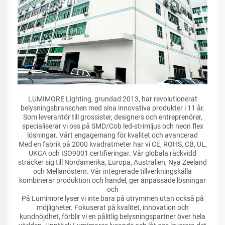
LUMIMORE Lighting, grundad 2013, har revolutionerat
belysningsbranschen med sina innovativa produkter i 11 år.
Som leverantör till grossister, designers och entreprenörer,
specialiserar vi oss på SMD/Cob led-strimljus och neon flex
lösningar. Vårt engagemang för kvalitet och avancerad
Med en fabrik på 2000 kvadratmeter har vi CE, ROHS, CB, UL,
UKCA och ISO9001 certifieringar. Vår globala räckvidd
sträcker sig till Nordamerika, Europa, Australien, Nya Zeeland
och Mellanöstern. Vår integrerade tillverkningskälla
kombinerar produktion och handel, ger anpassade lösningar
och
På Lumimore lyser vi inte bara på utrymmen utan också på
möjligheter. Fokuserat på kvalitet, innovation och
kundnöjdhet, förblir vi en pålitlig belysningspartner över hela