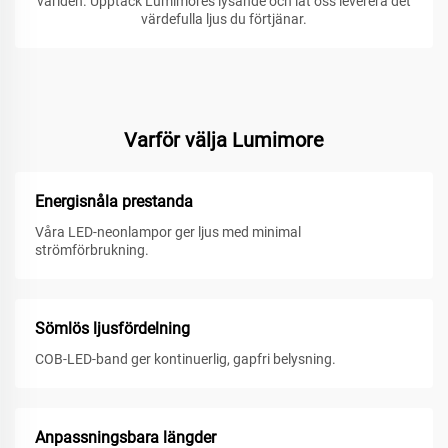
världen. Upptäck Lumimores lysande och låt oss leverera det
värdefulla ljus du förtjänar.
Varför välja Lumimore
Energisnåla prestanda
Våra LED-neonlampor ger ljus med minimal
strömförbrukning.
Sömlös ljusfördelning
COB-LED-band ger kontinuerlig, gapfri belysning.
Anpassningsbara längder