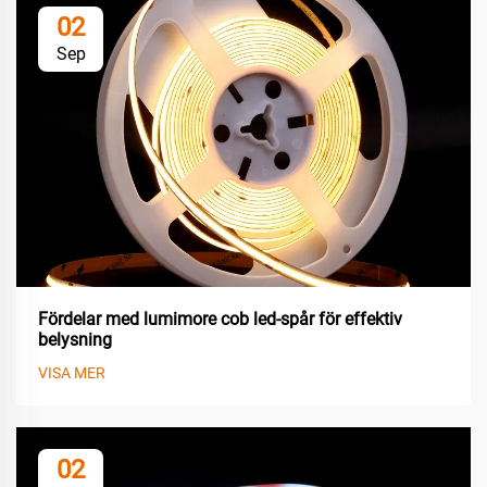
02
Sep
Fördelar med lumimore cob led-spår för effektiv
belysning
VISA MER
02