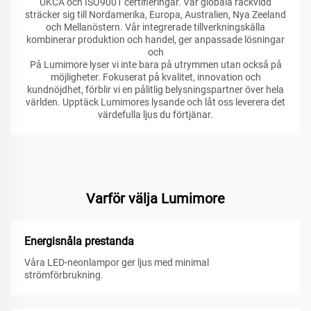
UKCA och ISO9001 certifieringar. Vår globala räckvidd
sträcker sig till Nordamerika, Europa, Australien, Nya Zeeland
och Mellanöstern. Vår integrerade tillverkningskälla
kombinerar produktion och handel, ger anpassade lösningar
och
På Lumimore lyser vi inte bara på utrymmen utan också på
möjligheter. Fokuserat på kvalitet, innovation och
kundnöjdhet, förblir vi en pålitlig belysningspartner över hela
världen. Upptäck Lumimores lysande och låt oss leverera det
värdefulla ljus du förtjänar.
Varför välja Lumimore
Energisnåla prestanda
Våra LED-neonlampor ger ljus med minimal
strömförbrukning.