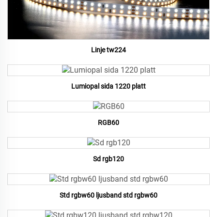
Linje tw224
Lumiopal sida 1220 platt
RGB60
Sd rgb120
Std rgbw60 ljusband std rgbw60