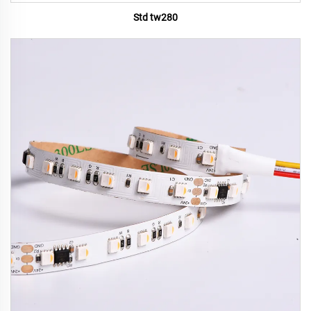
Std tw280