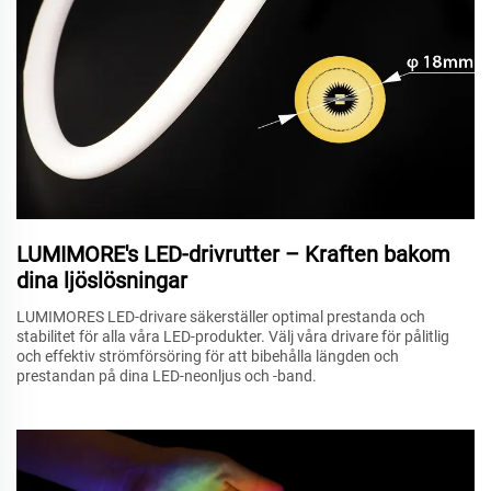
LUMIMORE's LED-drivrutter – Kraften bakom
dina ljöslösningar
LUMIMORES LED-drivare säkerställer optimal prestanda och
stabilitet för alla våra LED-produkter. Välj våra drivare för pålitlig
och effektiv strömförsöring för att bibehålla längden och
prestandan på dina LED-neonljus och -band.