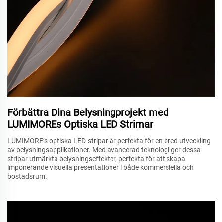
Förbättra Dina Belysningprojekt med
LUMIMOREs Optiska LED Strimar
LUMIMORE’s optiska LED-stripar är perfekta för en bred utveckling
av belysningsapplikationer. Med avancerad teknologi ger dessa
stripar utmärkta belysningseffekter, perfekta för att skapa
imponerande visuella presentationer i både kommersiella och
bostadsrum.