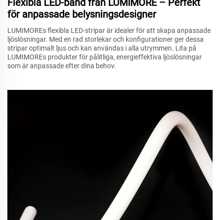
Flexibla LED-band från LUMIMORE – Perfekt
för anpassade belysningsdesigner
LUMIMOREs flexibla LED-stripar är idealer för att skapa anpassade
ljöslösningar. Med en rad storlekar och konfigurationer ger dessa
stripar optimalt ljus och kan användas i alla utrymmen. Lita på
LUMIMOREs produkter för pålitliga, energieffektiva ljöslösningar
som är anpassade efter dina behov.