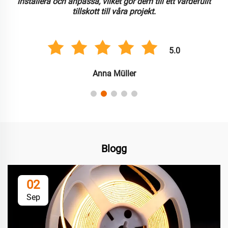
installera och anpassa, vilket gör dem till ett värdefullt
tillskott till våra projekt.
5.0
Anna Müller
Blogg
02
Sep