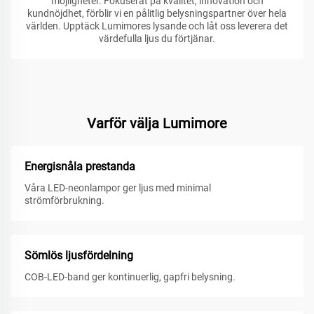
möjligheter. Fokuserat på kvalitet, innovation och
kundnöjdhet, förblir vi en pålitlig belysningspartner över hela
världen. Upptäck Lumimores lysande och låt oss leverera det
värdefulla ljus du förtjänar.
Varför välja Lumimore
Energisnåla prestanda
Våra LED-neonlampor ger ljus med minimal
strömförbrukning.
Sömlös ljusfördelning
COB-LED-band ger kontinuerlig, gapfri belysning.