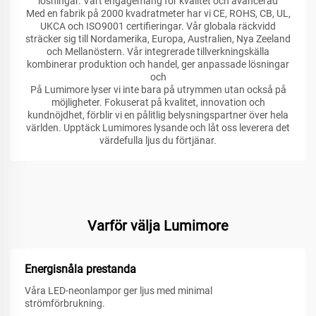
lösningar. Vårt engagemang för kvalitet och avancerad
Med en fabrik på 2000 kvadratmeter har vi CE, ROHS, CB, UL,
UKCA och ISO9001 certifieringar. Vår globala räckvidd
sträcker sig till Nordamerika, Europa, Australien, Nya Zeeland
och Mellanöstern. Vår integrerade tillverkningskälla
kombinerar produktion och handel, ger anpassade lösningar
och
På Lumimore lyser vi inte bara på utrymmen utan också på
möjligheter. Fokuserat på kvalitet, innovation och
kundnöjdhet, förblir vi en pålitlig belysningspartner över hela
världen. Upptäck Lumimores lysande och låt oss leverera det
värdefulla ljus du förtjänar.
Varför välja Lumimore
Energisnåla prestanda
Våra LED-neonlampor ger ljus med minimal
strömförbrukning.