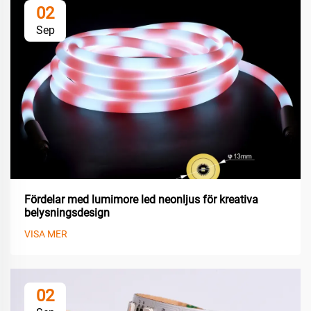
02
Sep
Fördelar med lumimore led neonljus för kreativa
belysningsdesign
VISA MER
02