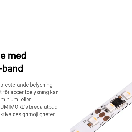
me med
-band
gpresterande belysning
t för accentbelysning kan
minium- eller
ka LUMIMORE’s breda utbud
ektiva designmöjligheter.