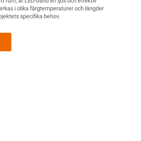
tt rum, är LED-band en ljus och effektiv
verkas i olika färgtemperaturer och längder
jektets specifika behov.