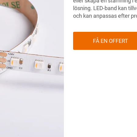
eller skapa en stämning i e
lösning. LED-band kan till
och kan anpassas efter pro
FÅ EN OFFERT