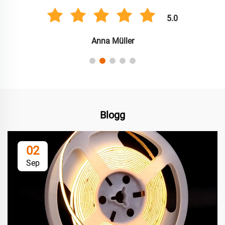
5.0
Anna Müller
Blogg
02
Sep