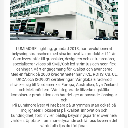
LUMIMORE Lighting, grundad 2013, har revolutionerat
belysningsbranschen med sina innovativa produkter i 11 år.
Som leverantör till grossister, designers och entreprenörer,
specialiserar vi oss på SMD/Cob led-strimljus och neon flex
lösningar. Vårt engagemang för kvalitet och avancerad
Med en fabrik på 2000 kvadratmeter har vi CE, ROHS, CB, UL,
UKCA och ISO9001 certifieringar. Vår globala räckvidd
sträcker sig till Nordamerika, Europa, Australien, Nya Zeeland
och Mellanöstern. Vår integrerade tillverkningskälla
kombinerar produktion och handel, ger anpassade lösningar
och
På Lumimore lyser vi inte bara på utrymmen utan också på
möjligheter. Fokuserat på kvalitet, innovation och
kundnöjdhet, förblir vi en pålitlig belysningspartner över hela
världen. Upptäck Lumimores lysande och låt oss leverera det
värdefulla ljus du förtjänar.