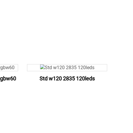
 rgbw60
Std w120 2835 120leds