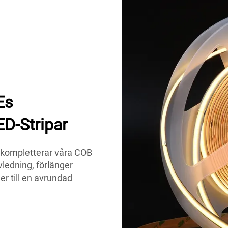
Es
D-Stripar
 kompletterar våra COB
vledning, förlänger
r till en avrundad