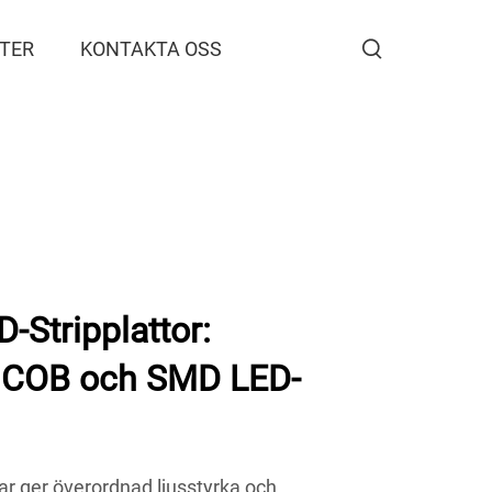
TER
KONTAKTA OSS
Stripplattor:
a COB och SMD LED-
 ger överordnad ljusstyrka och