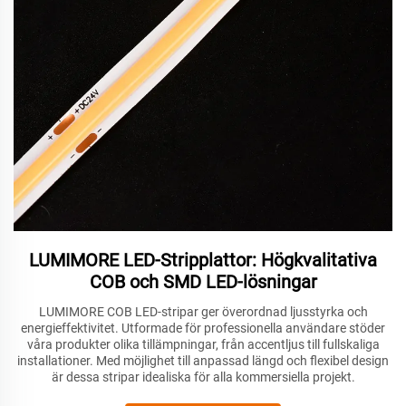
LUMIMORE LED-Stripplattor: Högkvalitativa
COB och SMD LED-lösningar
LUMIMORE COB LED-stripar ger överordnad ljusstyrka och
energieffektivitet. Utformade för professionella användare stöder
våra produkter olika tillämpningar, från accentljus till fullskaliga
installationer. Med möjlighet till anpassad längd och flexibel design
är dessa stripar idealiska för alla kommersiella projekt.