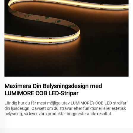
Maximera Din Belysningsdesign med
LUMIMORE COB LED-Stripar
Lär dig hur du får mest möjliga utav LUMIMORE's COB LED-streifar i
din ljusdesign. Oavsett om du strävar efter funktionell eller estetisk
belysning, så lever våra produkter högpresterande resultat.