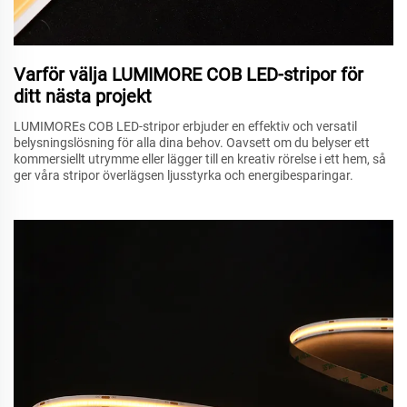
Varför välja LUMIMORE COB LED-stripor för
ditt nästa projekt
LUMIMOREs COB LED-stripor erbjuder en effektiv och versatil
belysningslösning för alla dina behov. Oavsett om du belyser ett
kommersiellt utrymme eller lägger till en kreativ rörelse i ett hem, så
ger våra stripor överlägsen ljusstyrka och energibesparingar.