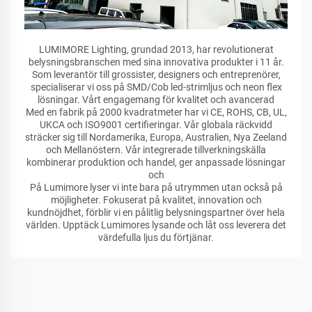
LUMIMORE Lighting, grundad 2013, har revolutionerat
belysningsbranschen med sina innovativa produkter i 11 år.
Som leverantör till grossister, designers och entreprenörer,
specialiserar vi oss på SMD/Cob led-strimljus och neon flex
lösningar. Vårt engagemang för kvalitet och avancerad
Med en fabrik på 2000 kvadratmeter har vi CE, ROHS, CB, UL,
UKCA och ISO9001 certifieringar. Vår globala räckvidd
sträcker sig till Nordamerika, Europa, Australien, Nya Zeeland
och Mellanöstern. Vår integrerade tillverkningskälla
kombinerar produktion och handel, ger anpassade lösningar
och
På Lumimore lyser vi inte bara på utrymmen utan också på
möjligheter. Fokuserat på kvalitet, innovation och
kundnöjdhet, förblir vi en pålitlig belysningspartner över hela
världen. Upptäck Lumimores lysande och låt oss leverera det
värdefulla ljus du förtjänar.