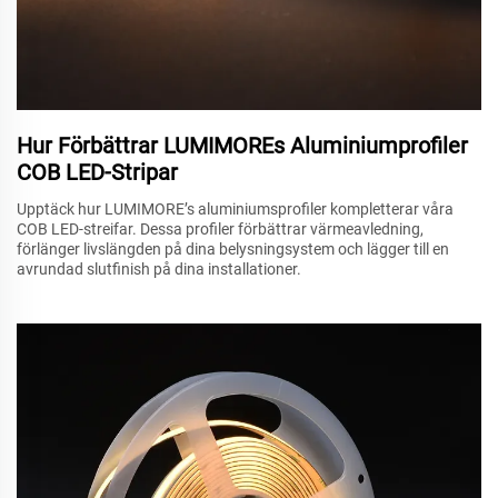
Hur Förbättrar LUMIMOREs Aluminiumprofiler
COB LED-Stripar
Upptäck hur LUMIMORE’s aluminiumsprofiler kompletterar våra
COB LED-streifar. Dessa profiler förbättrar värmeavledning,
förlänger livslängden på dina belysningsystem och lägger till en
avrundad slutfinish på dina installationer.