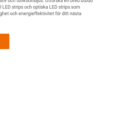
ativ och funktionsljus. Utforska en bred utbud
el LED strips och optiska LED strips som
het och energieffektivitet för ditt nästa