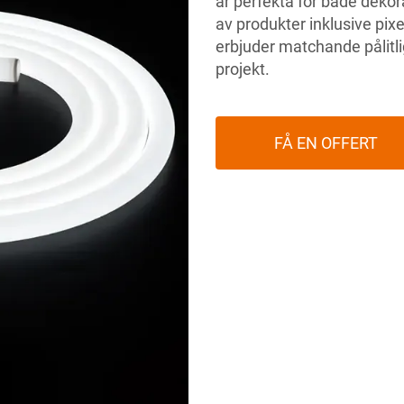
är perfekta för både dekor
av produkter inklusive pix
erbjuder matchande pålitlig
projekt.
FÅ EN OFFERT