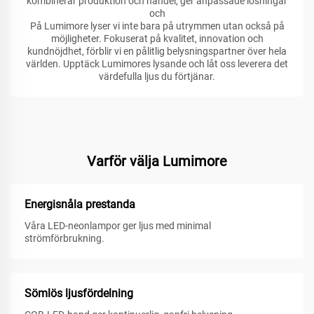
kombinerar produktion och handel, ger anpassade lösningar
och
På Lumimore lyser vi inte bara på utrymmen utan också på
möjligheter. Fokuserat på kvalitet, innovation och
kundnöjdhet, förblir vi en pålitlig belysningspartner över hela
världen. Upptäck Lumimores lysande och låt oss leverera det
värdefulla ljus du förtjänar.
Varför välja Lumimore
Energisnåla prestanda
Våra LED-neonlampor ger ljus med minimal
strömförbrukning.
Sömlös ljusfördelning