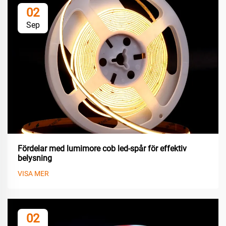
02
Sep
Fördelar med lumimore cob led-spår för effektiv
belysning
VISA MER
02