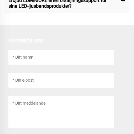
Erbjud LUMIMORE efterförsäljningssupport för
sina LED-ljusbandsprodukter?
Kontakta oss