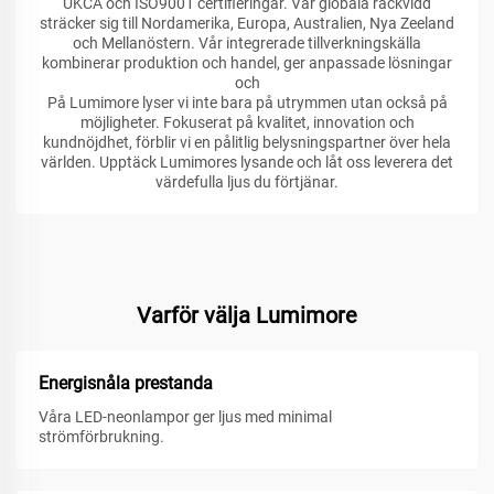
UKCA och ISO9001 certifieringar. Vår globala räckvidd
sträcker sig till Nordamerika, Europa, Australien, Nya Zeeland
och Mellanöstern. Vår integrerade tillverkningskälla
kombinerar produktion och handel, ger anpassade lösningar
och
På Lumimore lyser vi inte bara på utrymmen utan också på
möjligheter. Fokuserat på kvalitet, innovation och
kundnöjdhet, förblir vi en pålitlig belysningspartner över hela
världen. Upptäck Lumimores lysande och låt oss leverera det
värdefulla ljus du förtjänar.
Varför välja Lumimore
Energisnåla prestanda
Våra LED-neonlampor ger ljus med minimal
strömförbrukning.