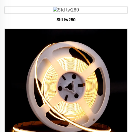
Std tw280