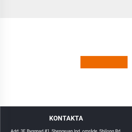
KONTAKTA
Add: 3F, Byggnad #1, Shengxuan Ind. område, Shilong Rd.