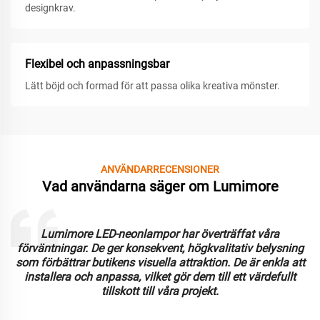
designkrav.
Flexibel och anpassningsbar
Lätt böjd och formad för att passa olika kreativa mönster.
ANVÄNDARRECENSIONER
Vad användarna säger om Lumimore
Att arbeta med Lumimore har varit en fantastisk
upplevelse. LED-neonlamporna är hållbara och ger utmärkt
ljusstyrka. Vi uppskattar anpassningsförmågan och
användarvänligheten, vilket har effektiviserat
installationsprocessen för flera kommersiella tillämpningar.