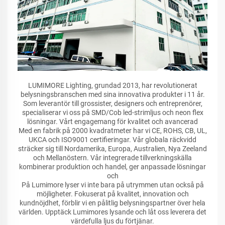
LUMIMORE Lighting, grundad 2013, har revolutionerat
belysningsbranschen med sina innovativa produkter i 11 år.
Som leverantör till grossister, designers och entreprenörer,
specialiserar vi oss på SMD/Cob led-strimljus och neon flex
lösningar. Vårt engagemang för kvalitet och avancerad
Med en fabrik på 2000 kvadratmeter har vi CE, ROHS, CB, UL,
UKCA och ISO9001 certifieringar. Vår globala räckvidd
sträcker sig till Nordamerika, Europa, Australien, Nya Zeeland
och Mellanöstern. Vår integrerade tillverkningskälla
kombinerar produktion och handel, ger anpassade lösningar
och
På Lumimore lyser vi inte bara på utrymmen utan också på
möjligheter. Fokuserat på kvalitet, innovation och
kundnöjdhet, förblir vi en pålitlig belysningspartner över hela
världen. Upptäck Lumimores lysande och låt oss leverera det
värdefulla ljus du förtjänar.