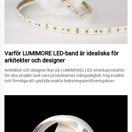
Varför LUMIMORE LED-band är idealiska för
arkitekter och designer
Arkitekter och designer litar på LUMIMOREs LED-strecksprodukter
för sina projekt tack vare produkternas mångsidighet, hög kvalitet
och förmåga att uppfylla exakta belysningspecificeringskrav.