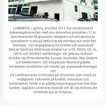
LUMIMORE Lighting, grundad 2013, har revolutionerat
belysningsbranschen med sina innovativa produkter i 11 år.
Som leverantör till grossister, designers och entreprenörer,
specialiserar vi oss på SMD/Cob led-strimljus och neon flex
lösningar. Vårt engagemang för kvalitet och avancerad
Med en fabrik på 2000 kvadratmeter har vi CE, ROHS, CB, UL,
UKCA och ISO9001 certifieringar. Vår globala räckvidd
sträcker sig till Nordamerika, Europa, Australien, Nya Zeeland
och Mellanöstern. Vår integrerade tillverkningskälla
kombinerar produktion och handel, ger anpassade lösningar
och
På Lumimore lyser vi inte bara på utrymmen utan också på
möjligheter. Fokuserat på kvalitet, innovation och
kundnöjdhet, förblir vi en pålitlig belysningspartner över hela
världen. Upptäck Lumimores lysande och låt oss leverera det
värdefulla ljus du förtjänar.