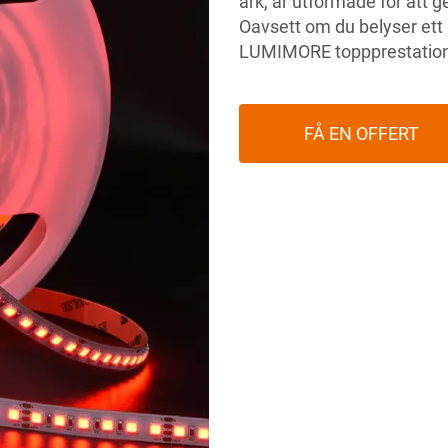
ark, är utformade för att g
Oavsett om du belyser ett h
LUMIMORE toppprestation 
FÅ EN OFFERT