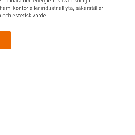
e hållbara och energieffektiva lösningar.
em, kontor eller industriell yta, säkerställer
och estetisk värde.