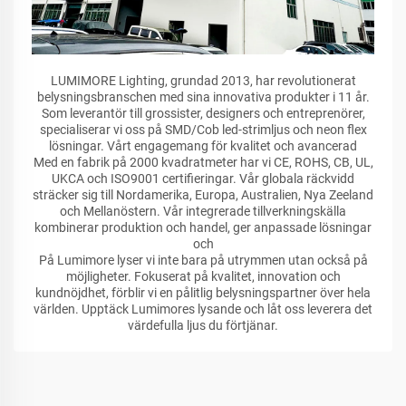
LUMIMORE Lighting, grundad 2013, har revolutionerat
belysningsbranschen med sina innovativa produkter i 11 år.
Som leverantör till grossister, designers och entreprenörer,
specialiserar vi oss på SMD/Cob led-strimljus och neon flex
lösningar. Vårt engagemang för kvalitet och avancerad
Med en fabrik på 2000 kvadratmeter har vi CE, ROHS, CB, UL,
UKCA och ISO9001 certifieringar. Vår globala räckvidd
sträcker sig till Nordamerika, Europa, Australien, Nya Zeeland
och Mellanöstern. Vår integrerade tillverkningskälla
kombinerar produktion och handel, ger anpassade lösningar
och
På Lumimore lyser vi inte bara på utrymmen utan också på
möjligheter. Fokuserat på kvalitet, innovation och
kundnöjdhet, förblir vi en pålitlig belysningspartner över hela
världen. Upptäck Lumimores lysande och låt oss leverera det
värdefulla ljus du förtjänar.