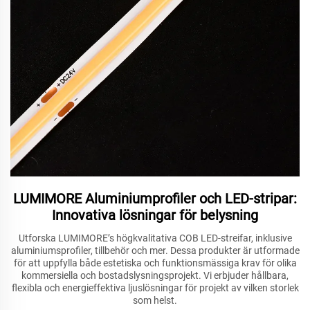
LUMIMORE Aluminiumprofiler och LED-stripar:
Innovativa lösningar för belysning
Utforska LUMIMORE’s högkvalitativa COB LED-streifar, inklusive
aluminiumsprofiler, tillbehör och mer. Dessa produkter är utformade
för att uppfylla både estetiska och funktionsmässiga krav för olika
kommersiella och bostadslysningsprojekt. Vi erbjuder hållbara,
flexibla och energieffektiva ljuslösningar för projekt av vilken storlek
som helst.