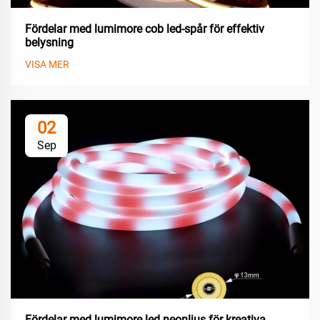
Fördelar med lumimore cob led-spår för effektiv
belysning
VISA MER
02
Sep
Fördelar med lumimore led neonljus för kreativa