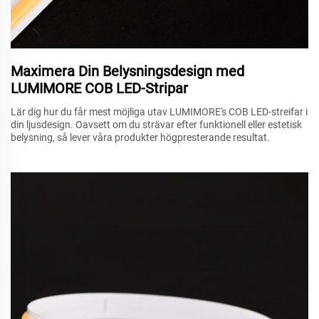
Maximera Din Belysningsdesign med
LUMIMORE COB LED-Stripar
Lär dig hur du får mest möjliga utav LUMIMORE's COB LED-streifar i
din ljusdesign. Oavsett om du strävar efter funktionell eller estetisk
belysning, så lever våra produkter högpresterande resultat.