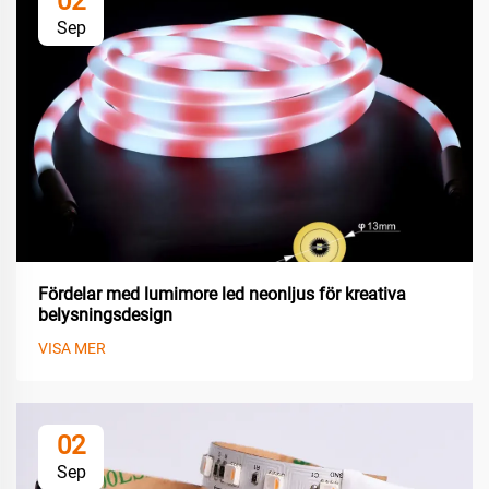
02
Sep
Fördelar med lumimore led neonljus för kreativa
belysningsdesign
VISA MER
02
Sep