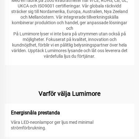
Med en fabrik på 2000 kvadratmeter har vi CE, ROHS, CB, UL,
UKCA och ISO9001 certifieringar. Vår globala räckvidd
sträcker sig till Nordamerika, Europa, Australien, Nya Zeeland
och Mellanöstern. Vår integrerade tillverkningskälla
kombinerar produktion och handel, ger anpassade lösningar
och
På Lumimore lyser vi inte bara på utrymmen utan också på
möjligheter. Fokuserat på kvalitet, innovation och
kundnöjdhet, förblir vi en pålitlig belysningspartner över hela
världen. Upptäck Lumimores lysande och låt oss leverera det
värdefulla ljus du förtjänar.
Varför välja Lumimore
Energisnåla prestanda
Våra LED-neonlampor ger ljus med minimal
strömförbrukning.