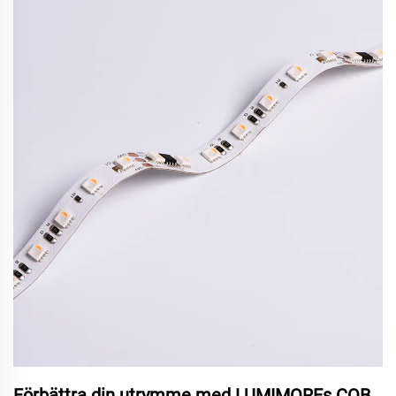
Förbättra din utrymme med LUMIMOREs COB