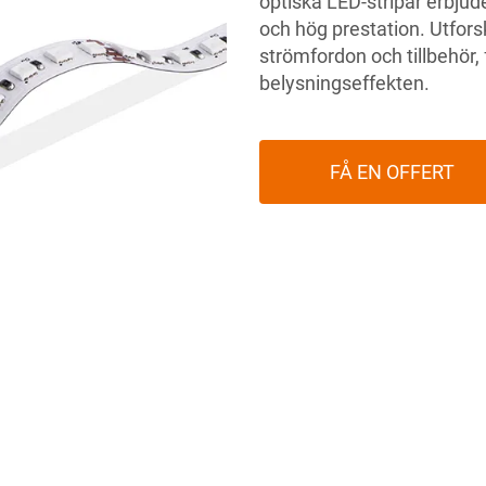
optiska LED-stripar erbjude
och hög prestation. Utforsk
strömfordon och tillbehör,
belysningseffekten.
FÅ EN OFFERT