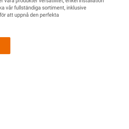
r våra produkter versatilitet, enkel installation
a vår fullständiga sortiment, inklusive
 för att uppnå den perfekta