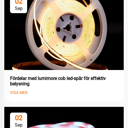
02
Sep
Fördelar med lumimore cob led-spår för effektiv
belysning
VISA MER
02
Sep