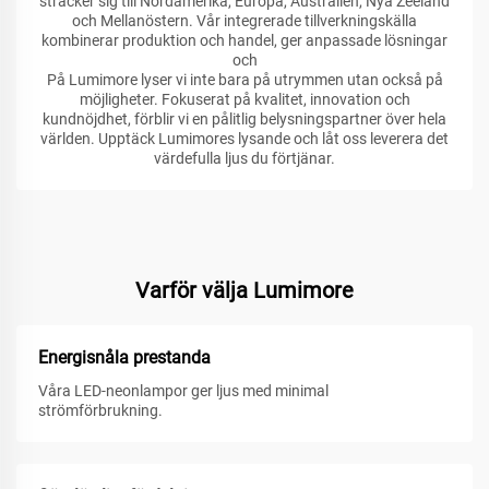
sträcker sig till Nordamerika, Europa, Australien, Nya Zeeland
och Mellanöstern. Vår integrerade tillverkningskälla
kombinerar produktion och handel, ger anpassade lösningar
och
På Lumimore lyser vi inte bara på utrymmen utan också på
möjligheter. Fokuserat på kvalitet, innovation och
kundnöjdhet, förblir vi en pålitlig belysningspartner över hela
världen. Upptäck Lumimores lysande och låt oss leverera det
värdefulla ljus du förtjänar.
Varför välja Lumimore
Energisnåla prestanda
Våra LED-neonlampor ger ljus med minimal
strömförbrukning.