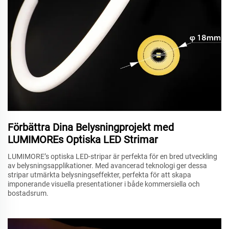
Förbättra Dina Belysningprojekt med
LUMIMOREs Optiska LED Strimar
LUMIMORE’s optiska LED-stripar är perfekta för en bred utveckling
av belysningsapplikationer. Med avancerad teknologi ger dessa
stripar utmärkta belysningseffekter, perfekta för att skapa
imponerande visuella presentationer i både kommersiella och
bostadsrum.