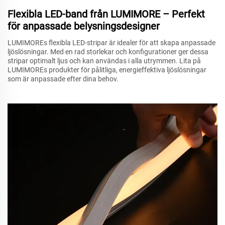
Flexibla LED-band från LUMIMORE – Perfekt
för anpassade belysningsdesigner
LUMIMOREs flexibla LED-stripar är idealer för att skapa anpassade
ljöslösningar. Med en rad storlekar och konfigurationer ger dessa
stripar optimalt ljus och kan användas i alla utrymmen. Lita på
LUMIMOREs produkter för pålitliga, energieffektiva ljöslösningar
som är anpassade efter dina behov.