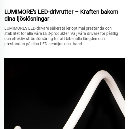
LUMIMORE's LED-drivrutter – Kraften bakom
dina ljöslösningar
LUMIMORES LED-drivare säkerställer optimal prestanda och
stabilitet för alla våra LED-produkter. Välj våra drivare för pålitlig
och effektiv strömförsöring för att bibehålla längden och
prestandan på dina LED-neonljus och -band.