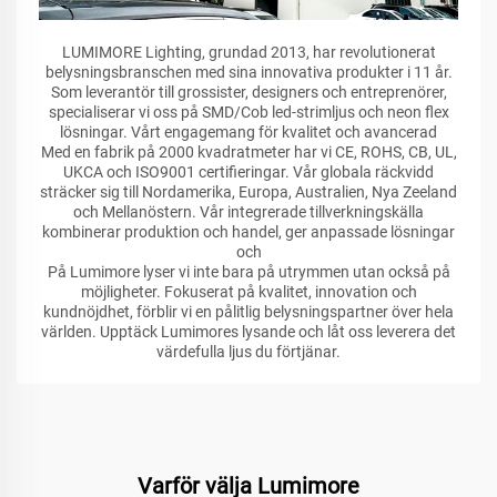
LUMIMORE Lighting, grundad 2013, har revolutionerat
belysningsbranschen med sina innovativa produkter i 11 år.
Som leverantör till grossister, designers och entreprenörer,
specialiserar vi oss på SMD/Cob led-strimljus och neon flex
lösningar. Vårt engagemang för kvalitet och avancerad
Med en fabrik på 2000 kvadratmeter har vi CE, ROHS, CB, UL,
UKCA och ISO9001 certifieringar. Vår globala räckvidd
sträcker sig till Nordamerika, Europa, Australien, Nya Zeeland
och Mellanöstern. Vår integrerade tillverkningskälla
kombinerar produktion och handel, ger anpassade lösningar
och
På Lumimore lyser vi inte bara på utrymmen utan också på
möjligheter. Fokuserat på kvalitet, innovation och
kundnöjdhet, förblir vi en pålitlig belysningspartner över hela
världen. Upptäck Lumimores lysande och låt oss leverera det
värdefulla ljus du förtjänar.
Varför välja Lumimore