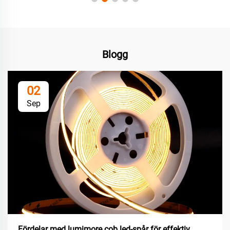
Blogg
02
Sep
Fördelar med lumimore cob led-spår för effektiv