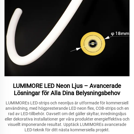
LUMIMORE LED Neon Ljus – Avancerade
Lösningar för Alla Dina Belysningsbehov
LUMIMOREs LED-strips och neonljus är utformade för kommersiell
användning, med högpresterande LED neon flex, COB-strips och en
rad av LED-tillbehör. Oavsett om det gäller skyltar, inredningsljus
eller dekorativa installationer ger våra produkter energieffektiva och
visuellt imponerande resultat. Upptäck LUMIMOREs avancerade
LED-teknik för ditt nästa kommersiella projekt.