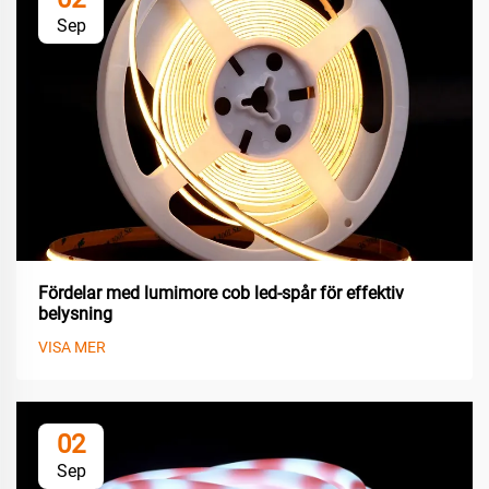
Sep
Fördelar med lumimore cob led-spår för effektiv
belysning
VISA MER
02
Sep