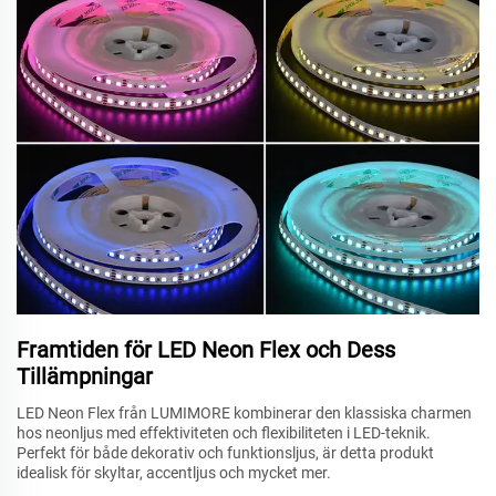
Framtiden för LED Neon Flex och Dess
Tillämpningar
LED Neon Flex från LUMIMORE kombinerar den klassiska charmen
hos neonljus med effektiviteten och flexibiliteten i LED-teknik.
Perfekt för både dekorativ och funktionsljus, är detta produkt
idealisk för skyltar, accentljus och mycket mer.