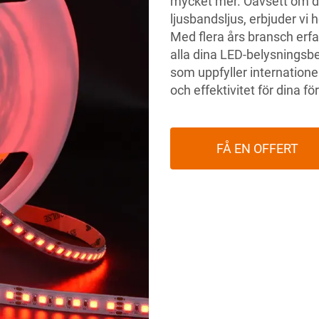
mycket mer. Oavsett om du 
ljusbandsljus, erbjuder vi
Med flera års bransch erfa
alla dina LED-belysningsbe
som uppfyller internationel
och effektivitet för dina f
FÅ EN OFFERT