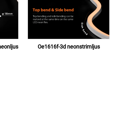
eonljus
Oe1616f-3d neonstrimljus