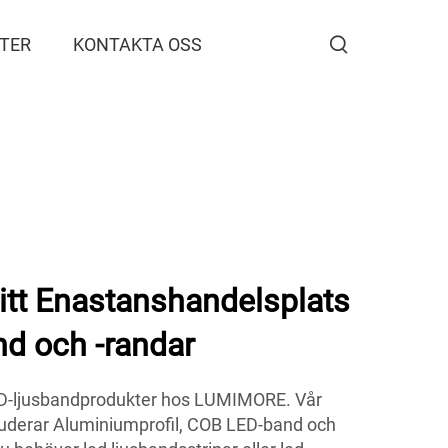
TER
KONTAKTA OSS
tt Enastanshandelsplats
nd och -randar
ED-ljusbandprodukter hos LUMIMORE. Vår
luderar Aluminiumprofil, COB LED-band och