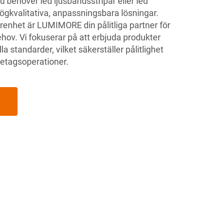
behöver led ljusbandsstripar eller led
 högkvalitativa, anpassningsbara lösningar.
renhet är LUMIMORE din pålitliga partner för
hov. Vi fokuserar på att erbjuda produkter
la standarder, vilket säkerställer pålitlighet
öretagsoperationer.