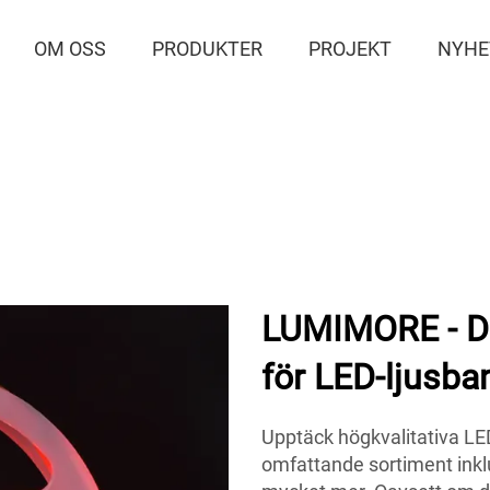
OM OSS
PRODUKTER
PROJEKT
NYHE
LUMIMORE - Di
för LED-ljusba
Upptäck högkvalitativa L
omfattande sortiment ink