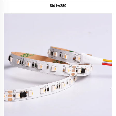
Std tw280