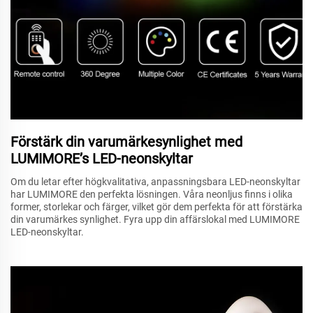
Förstärk din varumärkesynlighet med
LUMIMORE’s LED-neonskyltar
Om du letar efter högkvalitativa, anpassningsbara LED-neonskyltar
har LUMIMORE den perfekta lösningen. Våra neonljus finns i olika
former, storlekar och färger, vilket gör dem perfekta för att förstärka
din varumärkes synlighet. Fyra upp din affärslokal med LUMIMORE
LED-neonskyltar.