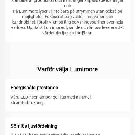
kombinerar produktion och handel, ger anpassade lösningar
och
På Lumimore lyser vi inte bara på utrymmen utan också på
möjligheter. Fokuserat på kvalitet, innovation och
kundnöjdhet, förblir vi en pålitlig belysningspartner över hela
världen. Upptäck Lumimores lysande och låt oss leverera det
värdefulla ljus du förtjänar.
Varför välja Lumimore
Energisnåla prestanda
Våra LED-neonlampor ger ljus med minimal
strömförbrukning.
Sömlös ljusfördelning