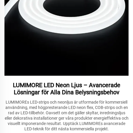
LUMIMORE LED Neon Ljus – Avancerade
Lösningar för Alla Dina Belysningsbehov
LUMIMOREs LED-strips och neonljus är utformade för kommersiell
användning, med högpresterande LED neon flex, COB-strips och en
rad av LED-tillbehör. Oavsett om det gäller skyltar, inredningsljus
eller dekorativa installationer ger våra produkter energieffektiva och
visuellt imponerande resultat. Upptäck LUMIMOREs avancerade
LED-teknik för ditt nästa kommersiella projekt.