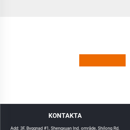
KONTAKTA
Add: 3F, Byggnad #1, Shengxuan Ind. område, Shilong Rd.