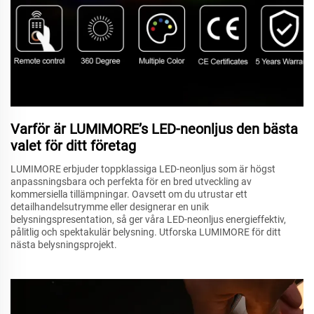
Varför är LUMIMORE’s LED-neonljus den bästa
valet för ditt företag
LUMIMORE erbjuder toppklassiga LED-neonljus som är högst
anpassningsbara och perfekta för en bred utveckling av
kommersiella tillämpningar. Oavsett om du utrustar ett
detailhandelsutrymme eller designerar en unik
belysningspresentation, så ger våra LED-neonljus energieffektiv,
pålitlig och spektakulär belysning. Utforska LUMIMORE för ditt
nästa belysningsprojekt.