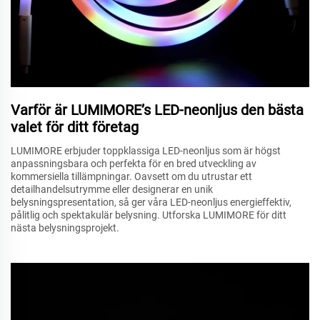
Varför är LUMIMORE’s LED-neonljus den bästa
valet för ditt företag
LUMIMORE erbjuder toppklassiga LED-neonljus som är högst
anpassningsbara och perfekta för en bred utveckling av
kommersiella tillämpningar. Oavsett om du utrustar ett
detailhandelsutrymme eller designerar en unik
belysningspresentation, så ger våra LED-neonljus energieffektiv,
pålitlig och spektakulär belysning. Utforska LUMIMORE för ditt
nästa belysningsprojekt.