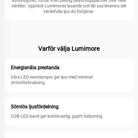
kundnöjdhet, förblir vi en pålitlig belysningspartner över hela
världen. Upptäck Lumimores lysande och låt oss leverera det
värdefulla ljus du förtjänar.
Varför välja Lumimore
Energisnåla prestanda
Våra LED-neonlampor ger ljus med minimal
strömförbrukning.
Sömlös ljusfördelning
COB-LED-band ger kontinuerlig, gapfri belysning.