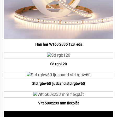
Han har W160 2835 128 leds
Sd rgb120
Std rgbw60 ljusband std rgbw60
Vitt 500x233 mm flexplåt