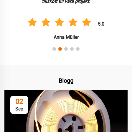
tillskott till våra projekt.
5.0
Anna Müller
Blogg
02
Sep