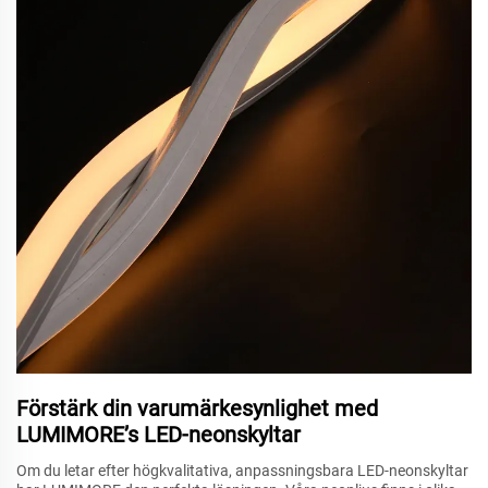
Förstärk din varumärkesynlighet med
LUMIMORE’s LED-neonskyltar
Om du letar efter högkvalitativa, anpassningsbara LED-neonskyltar