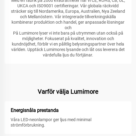
Med en fabrik på 2000 kvadratmeter har vi CE, ROHS, CB, UL,
UKCA och ISO9001 certifieringar. Vår globala räckvidd
sträcker sig till Nordamerika, Europa, Australien, Nya Zeeland
och Mellanöstern. Vår integrerade tillverkningskälla
kombinerar produktion och handel, ger anpassade lösningar
och
På Lumimore lyser vi inte bara på utrymmen utan också på
möjligheter. Fokuserat på kvalitet, innovation och
kundnöjdhet, förblir vi en pålitlig belysningspartner över hela
världen. Upptäck Lumimores lysande och låt oss leverera det
värdefulla ljus du förtjänar.
Varför välja Lumimore
Energisnåla prestanda
Våra LED-neonlampor ger ljus med minimal
strömförbrukning.