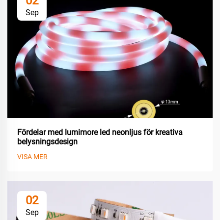
02
Sep
Fördelar med lumimore led neonljus för kreativa
belysningsdesign
VISA MER
02
Sep