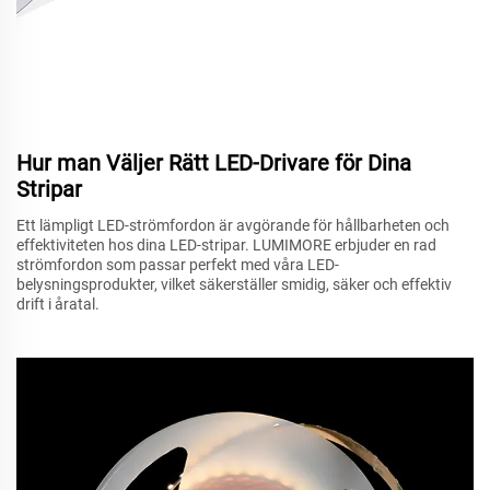
Hur man Väljer Rätt LED-Drivare för Dina
Stripar
Ett lämpligt LED-strömfordon är avgörande för hållbarheten och
effektiviteten hos dina LED-stripar. LUMIMORE erbjuder en rad
strömfordon som passar perfekt med våra LED-
belysningsprodukter, vilket säkerställer smidig, säker och effektiv
drift i åratal.