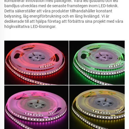
kombinerar innovation med pålitlighet. Våra led ljusband och led
bandljus utvecklas med de senaste framstegen inom LED-teknik.
Detta säkerställer att våra produkter tillhandahåller konstant
belysning, låg energiförbrukning och en lång livslängd. Vi är
dedikerade till att hjälpa företag att förbättra sina projekt med våra
högkvalitativa LED-lösningar.