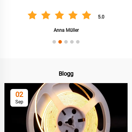
5.0
Anna Müller
Blogg
02
Sep