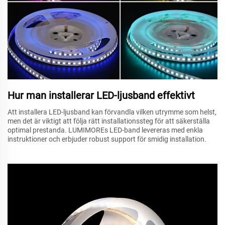
Hur man installerar LED-ljusband effektivt
Att installera LED-ljusband kan förvandla vilken utrymme som helst,
men det är viktigt att följa rätt installationssteg för att säkerställa
optimal prestanda. LUMIMOREs LED-band levereras med enkla
instruktioner och erbjuder robust support för smidig installation.