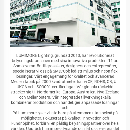
LUMIMORE Lighting, grundad 2013, har revolutionerat
belysningsbranschen med sina innovativa produkter i 11 år.
Som leverantör till grossister, designers och entreprenörer,
specialiserar vi oss på SMD/Cob led-strimljus och neon flex
lösningar. Vårt engagemang för kvalitet och avancerad
Med en fabrik på 2000 kvadratmeter har vi CE, ROHS, CB, UL,
UKCA och ISO9001 certifieringar. Vår globala räckvidd
sträcker sig till Nordamerika, Europa, Australien, Nya Zeeland
och Mellanöstern. Vår integrerade tillverkningskälla
kombinerar produktion och handel, ger anpassade lösningar
och
På Lumimore lyser vi inte bara på utrymmen utan också på
möjligheter. Fokuserat på kvalitet, innovation och
kundnöjdhet, förblir vi en pålitlig belysningspartner över hela
världen. Upptäck Lumimores lysande och låt oss leverera det