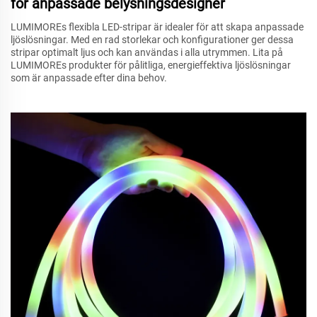
för anpassade belysningsdesigner
LUMIMOREs flexibla LED-stripar är idealer för att skapa anpassade
ljöslösningar. Med en rad storlekar och konfigurationer ger dessa
stripar optimalt ljus och kan användas i alla utrymmen. Lita på
LUMIMOREs produkter för pålitliga, energieffektiva ljöslösningar
som är anpassade efter dina behov.