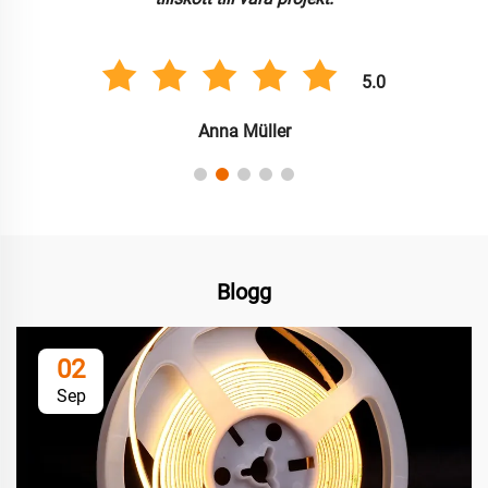
5.0
Anna Müller
Blogg
02
Sep