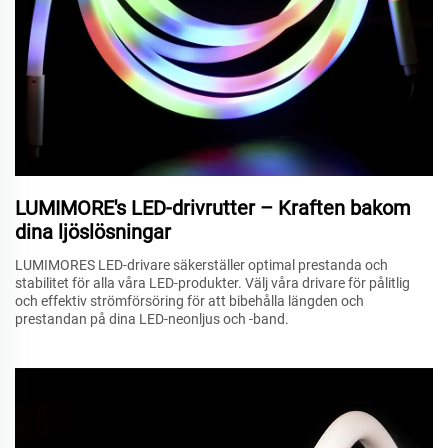
LUMIMORE's LED-drivrutter – Kraften bakom
dina ljöslösningar
LUMIMORES LED-drivare säkerställer optimal prestanda och
stabilitet för alla våra LED-produkter. Välj våra drivare för pålitlig
och effektiv strömförsöring för att bibehålla längden och
prestandan på dina LED-neonljus och -band.