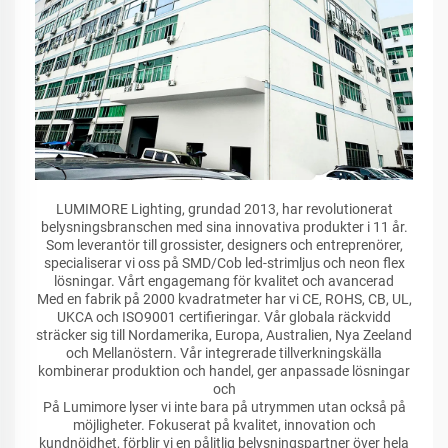
LUMIMORE Lighting, grundad 2013, har revolutionerat
belysningsbranschen med sina innovativa produkter i 11 år.
Som leverantör till grossister, designers och entreprenörer,
specialiserar vi oss på SMD/Cob led-strimljus och neon flex
lösningar. Vårt engagemang för kvalitet och avancerad
Med en fabrik på 2000 kvadratmeter har vi CE, ROHS, CB, UL,
UKCA och ISO9001 certifieringar. Vår globala räckvidd
sträcker sig till Nordamerika, Europa, Australien, Nya Zeeland
och Mellanöstern. Vår integrerade tillverkningskälla
kombinerar produktion och handel, ger anpassade lösningar
och
På Lumimore lyser vi inte bara på utrymmen utan också på
möjligheter. Fokuserat på kvalitet, innovation och
kundnöjdhet, förblir vi en pålitlig belysningspartner över hela