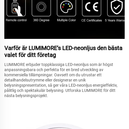
Varför är LUMIMORE’s LED-neonljus den bästa
valet för ditt företag
LUMIMORE erbjuder toppklassiga LED-neonljus som är högst
anpassningsbara och perfekta för en bred utveckling av
kommersiella tillämpningar. Oavsett om du utrustar ett
detailhandelsutrymme eller designerar en unik
belysningspresentation, så ger våra LED-neonljus energieffektiv,
pålitlig och spektakulär belysning. Utforska LUMIMORE för ditt
nästa belysningsprojekt.