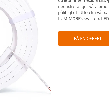
du letar efter flexibla LE
neonskyltar ger våra prod
pålitlighet. Utforska vår 
LUMIMOREs kvalitets-LED-
FÅ EN OFFERT