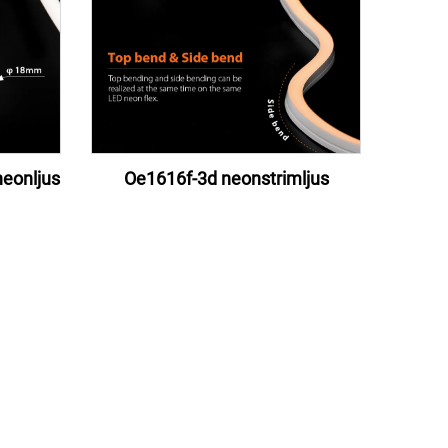
eonljus
Oe1616f-3d neonstrimljus