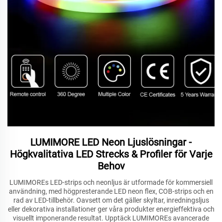
LUMIMORE LED Neon Ljuslösningar -
Högkvalitativa LED Strecks & Profiler för Varje
Behov
LUMIMOREs LED-strips och neonljus är utformade för kommersiell
användning, med högpresterande LED neon flex, COB-strips och en
rad av LED-tillbehör. Oavsett om det gäller skyltar, inredningsljus
eller dekorativa installationer ger våra produkter energieffektiva och
visuellt imponerande resultat. Upptäck LUMIMOREs avancerade