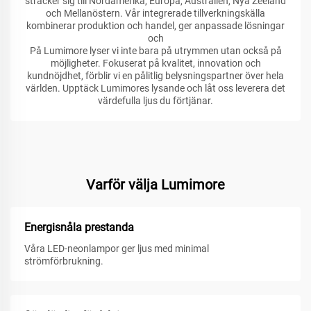
sträcker sig till Nordamerika, Europa, Australien, Nya Zeeland
och Mellanöstern. Vår integrerade tillverkningskälla
kombinerar produktion och handel, ger anpassade lösningar
och
På Lumimore lyser vi inte bara på utrymmen utan också på
möjligheter. Fokuserat på kvalitet, innovation och
kundnöjdhet, förblir vi en pålitlig belysningspartner över hela
världen. Upptäck Lumimores lysande och låt oss leverera det
värdefulla ljus du förtjänar.
Varför välja Lumimore
Energisnåla prestanda
Våra LED-neonlampor ger ljus med minimal
strömförbrukning.