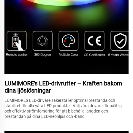
LUMIMORE's LED-drivrutter – Kraften bakom
dina ljöslösningar
LUMIMORES LED-drivare säkerställer optimal prestanda och
stabilitet för alla våra LED-produkter. Välj våra drivare för pålitlig
och effektiv strömförsöring för att bibehålla längden och
prestandan på dina LED-neonljus och -band.