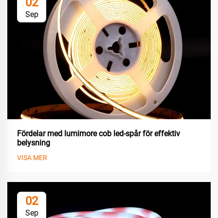
02
Sep
Fördelar med lumimore cob led-spår för effektiv
belysning
VISA MER
02
Sep