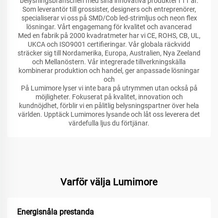
belysningsbranschen med sina innovativa produkter i 11 år.
Som leverantör till grossister, designers och entreprenörer,
specialiserar vi oss på SMD/Cob led-strimljus och neon flex
lösningar. Vårt engagemang för kvalitet och avancerad
Med en fabrik på 2000 kvadratmeter har vi CE, ROHS, CB, UL,
UKCA och ISO9001 certifieringar. Vår globala räckvidd
sträcker sig till Nordamerika, Europa, Australien, Nya Zeeland
och Mellanöstern. Vår integrerade tillverkningskälla
kombinerar produktion och handel, ger anpassade lösningar
och
På Lumimore lyser vi inte bara på utrymmen utan också på
möjligheter. Fokuserat på kvalitet, innovation och
kundnöjdhet, förblir vi en pålitlig belysningspartner över hela
världen. Upptäck Lumimores lysande och låt oss leverera det
värdefulla ljus du förtjänar.
Varför välja Lumimore
Energisnåla prestanda