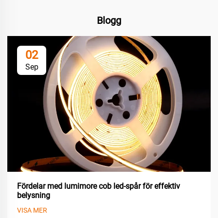
Blogg
02
Sep
Fördelar med lumimore cob led-spår för effektiv
belysning
VISA MER