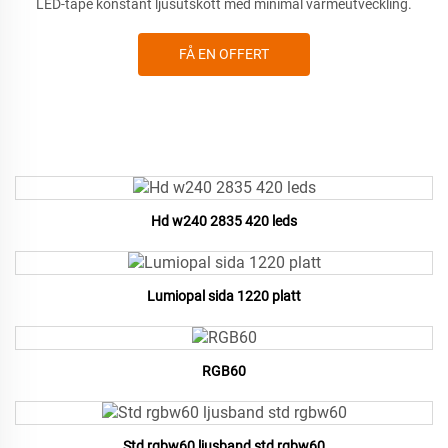
LED-tape konstant ljusutskott med minimal värmeutveckling.
FÅ EN OFFERT
Hd w240 2835 420 leds
Lumiopal sida 1220 platt
RGB60
Std rgbw60 ljusband std rgbw60