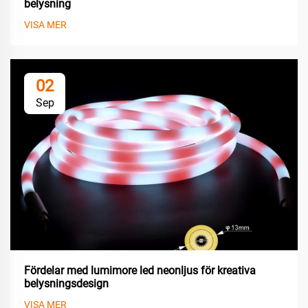
belysning
VISA MER
02
Sep
Fördelar med lumimore led neonljus för kreativa
belysningsdesign
VISA MER