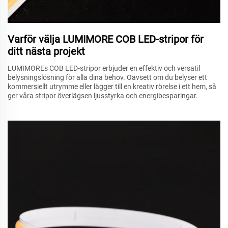
Varför välja LUMIMORE COB LED-stripor för
ditt nästa projekt
LUMIMOREs COB LED-stripor erbjuder en effektiv och versatil
belysningslösning för alla dina behov. Oavsett om du belyser ett
kommersiellt utrymme eller lägger till en kreativ rörelse i ett hem, så
ger våra stripor överlägsen ljusstyrka och energibesparingar.