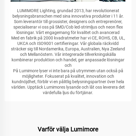
LUMIMORE Lighting, grundad 2013, har revolutionerat
belysningsbranschen med sina innovativa produkter i 11 år.
Som leverantör till grossister, designers och entreprenörer,
specialiserar vi oss på SMD/Cob led-strimljus och neon flex
lösningar. Vårt engagemang för kvalitet och avancerad
Med en fabrik på 2000 kvadratmeter har vi CE, ROHS, CB, UL,
UKCA och ISO9001 certifieringar. Vår globala räckvidd
sträcker sig till Nordamerika, Europa, Australien, Nya Zeeland
och Mellanöstern. Vår integrerade tillverkningskälla
kombinerar produktion och handel, ger anpassade lösningar
och
På Lumimore lyser vi inte bara på utrymmen utan också på
möjligheter. Fokuserat på kvalitet, innovation och
kundnöjdhet, förblir vi en pålitlig belysningspartner över hela
världen. Upptäck Lumimores lysande och låt oss leverera det
värdefulla ljus du förtjänar.
Varför välja Lumimore