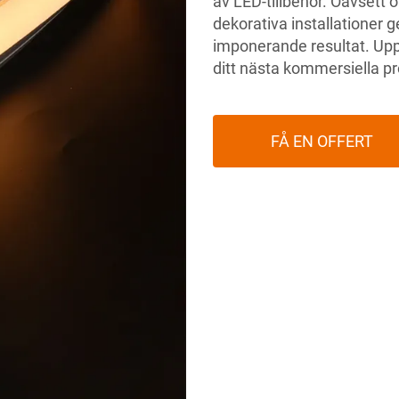
av LED-tillbehör. Oavsett om
dekorativa installationer g
imponerande resultat. Up
ditt nästa kommersiella pr
FÅ EN OFFERT