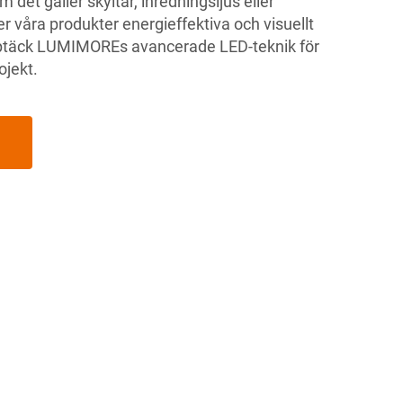
 det gäller skyltar, inredningsljus eller
er våra produkter energieffektiva och visuellt
ptäck LUMIMOREs avancerade LED-teknik för
ojekt.