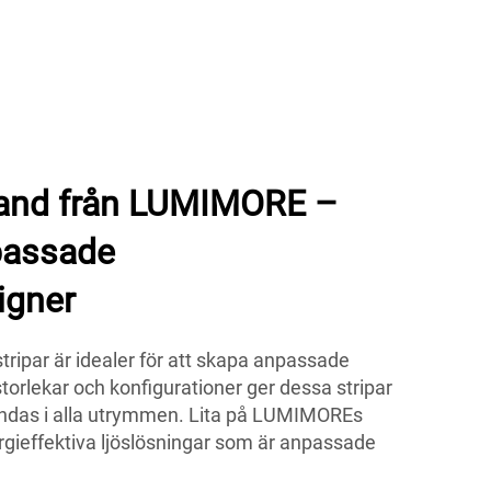
band från LUMIMORE –
npassade
igner
ripar är idealer för att skapa anpassade
storlekar och konfigurationer ger dessa stripar
ändas i alla utrymmen. Lita på LUMIMOREs
nergieffektiva ljöslösningar som är anpassade