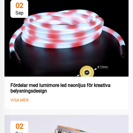
02
Sep
Fördelar med lumimore led neonljus för kreativa
belysningsdesign
VISA MER
02