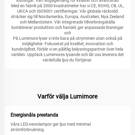
lösningar. Vårt engagemang för kvalitet och avancerad
Med en fabrik på 2000 kvadratmeter har vi CE, ROHS, CB, UL,
UKCA och ISO9001 certifieringar. Vår globala räckvidd
sträcker sig till Nordamerika, Europa, Australien, Nya Zeeland
och Mellanöstern. Vår integrerade tillverkningskälla
kombinerar produktion och handel, ger anpassade lösningar
och
På Lumimore lyser vi inte bara på utrymmen utan också på
möjligheter. Fokuserat på kvalitet, innovation och
kundnöjdhet, förblir vi en pålitlig belysningspartner över hela
världen. Upptäck Lumimores lysande och låt oss leverera det
värdefulla ljus du förtjänar.
Varför välja Lumimore
Energisnåla prestanda
Våra LED-neonlampor ger ljus med minimal
strömförbrukning.