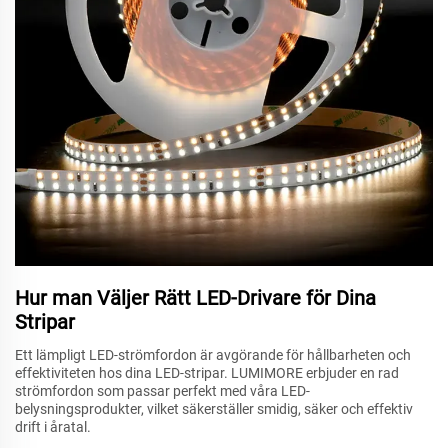
Hur man Väljer Rätt LED-Drivare för Dina
Stripar
Ett lämpligt LED-strömfordon är avgörande för hållbarheten och
effektiviteten hos dina LED-stripar. LUMIMORE erbjuder en rad
strömfordon som passar perfekt med våra LED-
belysningsprodukter, vilket säkerställer smidig, säker och effektiv
drift i åratal.