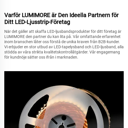
Varför LUMIMORE är Den Ideella Partnern för
Ditt LED-Ljusstrip-Företag
När det gäller att skaffa LED-ljusbandsprodukter för ditt företag är
LUMIMORE den partner du kan lita på. Vår omfattande erfarenhet
inom branschen låter oss förstå de unika kraven från B2B-kunder.
Vi erbjuder en stor utbud av LED-tapelysband och LED-ljusband, alla
stödda av våra strikta kvalitetskontrollåtgärder. Vår engagemang
för kundnöje sätter oss ifrån i marknaden.