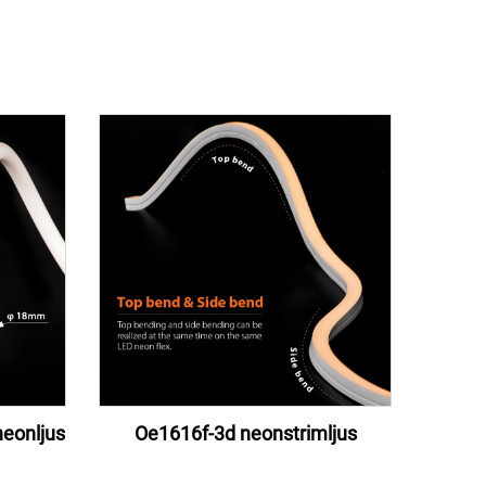
eonljus
Oe1616f-3d neonstrimljus