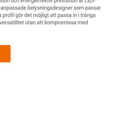
ation och energieffektiv prestation är LED-
pa anpassade belysningsdesigner som passar
rofil gör det möjligt att passa in i trånga
 versatilitet utan att kompromissa med