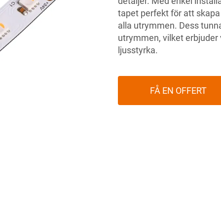
detaljer. Med enkel install
tapet perfekt för att ska
alla utrymmen. Dess tunna p
utrymmen, vilket erbjuder
ljusstyrka.
FÅ EN OFFERT