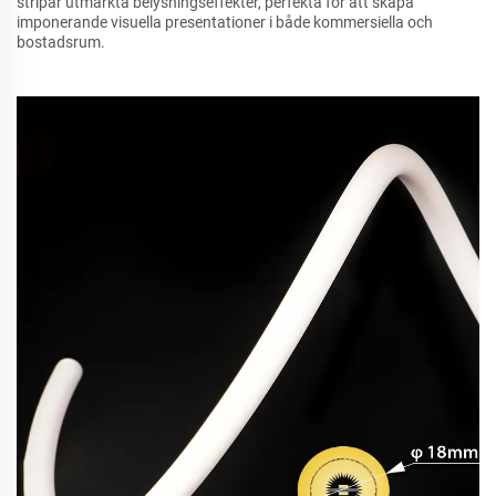
stripar utmärkta belysningseffekter, perfekta för att skapa
imponerande visuella presentationer i både kommersiella och
bostadsrum.