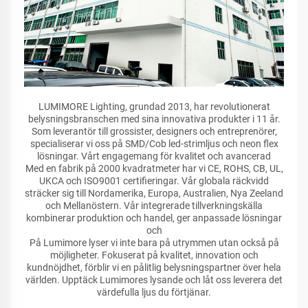
LUMIMORE Lighting, grundad 2013, har revolutionerat
belysningsbranschen med sina innovativa produkter i 11 år.
Som leverantör till grossister, designers och entreprenörer,
specialiserar vi oss på SMD/Cob led-strimljus och neon flex
lösningar. Vårt engagemang för kvalitet och avancerad
Med en fabrik på 2000 kvadratmeter har vi CE, ROHS, CB, UL,
UKCA och ISO9001 certifieringar. Vår globala räckvidd
sträcker sig till Nordamerika, Europa, Australien, Nya Zeeland
och Mellanöstern. Vår integrerade tillverkningskälla
kombinerar produktion och handel, ger anpassade lösningar
och
På Lumimore lyser vi inte bara på utrymmen utan också på
möjligheter. Fokuserat på kvalitet, innovation och
kundnöjdhet, förblir vi en pålitlig belysningspartner över hela
världen. Upptäck Lumimores lysande och låt oss leverera det
värdefulla ljus du förtjänar.