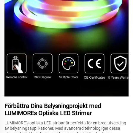
Förbättra Dina Belysningprojekt med
LUMIMOREs Optiska LED Strimar
LUMIMORE’s optiska LED-stripar är perfekta för en bred utveckling
av belysningsapplikationer. Med avancerad teknologi ger dessa